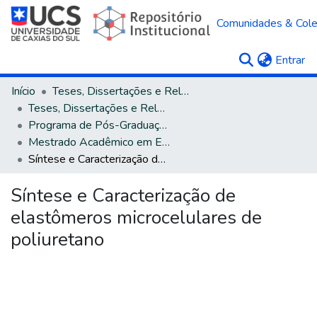
Comunidades & Col
(c
Entrar
Início
Teses, Dissertações e Relatórios
Teses, Dissertações e Relatórios defendidos na UCS
Programa de Pós-Graduação em Engenharia e Ciência dos Materiais
Mestrado Acadêmico em Engenharia e Ciência dos Materiais
Síntese e Caracterização de elastômeros microcelulares de poliuretano
Síntese e Caracterização de
elastômeros microcelulares de
poliuretano