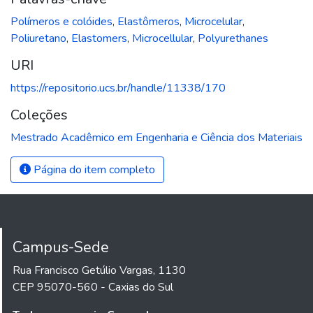
Polímeros e colóides
,
Elastômeros
,
Microcelular
,
Poliuretano
,
Elastomers
,
Microcellular
,
Polyurethanes
URI
https://repositorio.ucs.br/handle/11338/170
Coleções
Mestrado Acadêmico em Engenharia e Ciência dos Materiais
Página do item completo
Campus-Sede
Rua Francisco Getúlio Vargas, 1130
CEP 95070-560 - Caxias do Sul