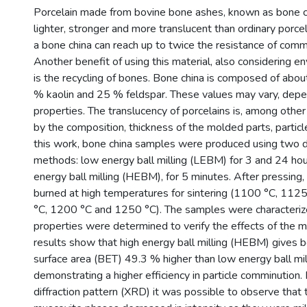
Porcelain made from bovine bone ashes, known as bone chi
lighter, stronger and more translucent than ordinary porcel
a bone china can reach up to twice the resistance of comm
Another benefit of using this material, also considering e
is the recycling of bones. Bone china is composed of abo
% kaolin and 25 % feldspar. These values may vary, depe
properties. The translucency of porcelains is, among other
by the composition, thickness of the molded parts, particle
this work, bone china samples were produced using two di
methods: low energy ball milling (LEBM) for 3 and 24 hour
energy ball milling (HEBM), for 5 minutes. After pressing
burned at high temperatures for sintering (1100 °C, 112
°C, 1200 °C and 1250 °C). The samples were characterize
properties were determined to verify the effects of the mi
results show that high energy ball milling (HEBM) gives b
surface area (BET) 49.3 % higher than low energy ball mi
demonstrating a higher efficiency in particle comminution.
diffraction pattern (XRD) it was possible to observe that 