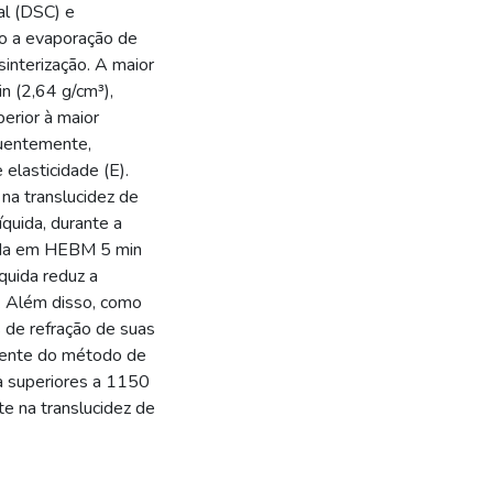
ial (DSC) e
mo a evaporação de
 sinterização. A maior
 (2,64 g/cm³),
erior à maior
uentemente,
lasticidade (E).
na translucidez de
íquida, durante a
cida em HEBM 5 min
quida reduz a
. Além disso, como
s de refração de suas
emente do método de
a superiores a 1150
e na translucidez de