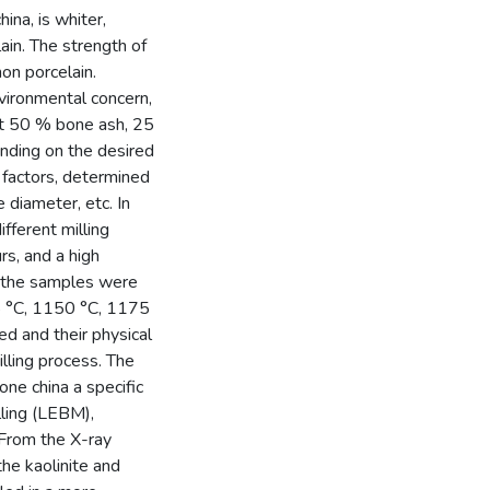
na, is whiter,
ain. The strength of
on porcelain.
nvironmental concern,
ut 50 % bone ash, 25
nding on the desired
 factors, determined
 diameter, etc. In
fferent milling
s, and a high
, the samples were
5 °C, 1150 °C, 1175
d and their physical
lling process. The
one china a specific
lling (LEBM),
 From the X-ray
the kaolinite and