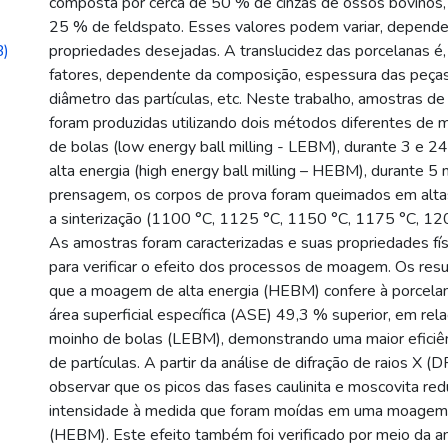
composta por cerca de 50 % de cinzas de ossos bovinos,
25 % de feldspato. Esses valores podem variar, depend
B)
propriedades desejadas. A translucidez das porcelanas é,
fatores, dependente da composição, espessura das peça
diâmetro das partículas, etc. Neste trabalho, amostras d
foram produzidas utilizando dois métodos diferentes d
de bolas (low energy ball milling - LEBM), durante 3 e 2
alta energia (high energy ball milling – HEBM), durante 5 
prensagem, os corpos de prova foram queimados em alta
a sinterização (1100 °C, 1125 °C, 1150 °C, 1175 °C, 12
As amostras foram caracterizadas e suas propriedades fí
para verificar o efeito dos processos de moagem. Os re
que a moagem de alta energia (HEBM) confere à porcela
área superficial específica (ASE) 49,3 % superior, em r
moinho de bolas (LEBM), demonstrando uma maior eficiên
de partículas. A partir da análise de difração de raios X (D
observar que os picos das fases caulinita e moscovita re
intensidade à medida que foram moídas em uma moagem 
(HEBM). Este efeito também foi verificado por meio da an