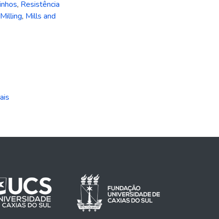
inhos
,
Resistência
Milling
,
Mills and
s
ais