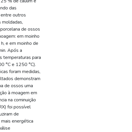
 25 % de caulim e
endo das
 entre outros
s moldadas,
e porcelana de ossos
e moagem: em moinho
4 h, e em moinho de
min. Após a
s temperaturas para
00 °C e 1250 °C).
sicas foram medidas,
sultados demonstram
na de ossos uma
elação à moagem em
cia na cominuição
RX) foi possível
duziram de
mais energética
álise