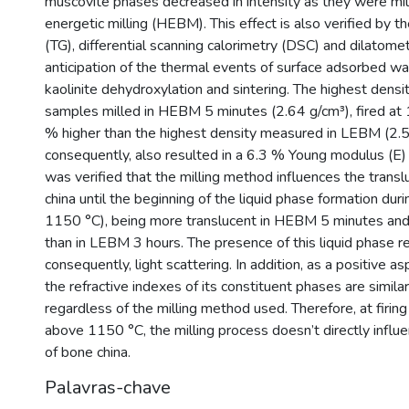
muscovite phases decreased in intensity as they were mil
energetic milling (HEBM). This effect is also verified by 
(TG), differential scanning calorimetry (DSC) and dilatomet
anticipation of the thermal events of surface adsorbed wa
kaolinite dehydroxylation and sintering. The highest densi
samples milled in HEBM 5 minutes (2.64 g/cm³), fired at
% higher than the highest density measured in LEBM (2.5
consequently, also resulted in a 6.3 % Young modulus (E) in
was verified that the milling method influences the trans
china until the beginning of the liquid phase formation duri
1150 °C), being more translucent in HEBM 5 minutes a
than in LEBM 3 hours. The presence of this liquid phase r
consequently, light scattering. In addition, as a positive as
the refractive indexes of its constituent phases are similar
regardless of the milling method used. Therefore, at firi
above 1150 °C, the milling process doesn’t directly influ
of bone china.
Palavras-chave