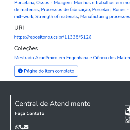
Porcelana
,
Ossos - Moagem
,
Moinhos e trabalhos em mo
de materiais
,
Processos de fabricação
,
Porcelain
,
Bones - 
mill-work
,
Strength of materials
,
Manufacturing processe
URI
https://repositorio.ucs.br/11338/5126
Coleções
Mestrado Acadêmico em Engenharia e Ciência dos Materi
Página do item completo
Central de Atendimento
Faça Contato