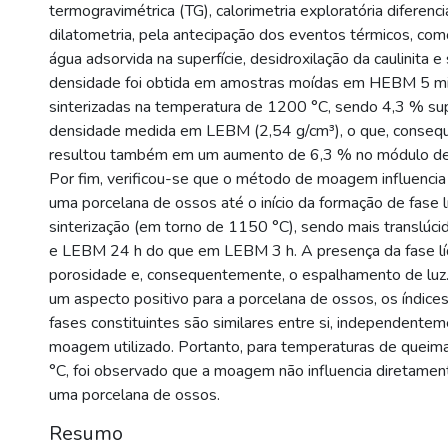
termogravimétrica (TG), calorimetria exploratória diferenc
dilatometria, pela antecipação dos eventos térmicos, co
água adsorvida na superfície, desidroxilação da caulinita e
densidade foi obtida em amostras moídas em HEBM 5 min
sinterizadas na temperatura de 1200 °C, sendo 4,3 % sup
densidade medida em LEBM (2,54 g/cm³), o que, conseq
resultou também em um aumento de 6,3 % no módulo de e
Por fim, verificou-se que o método de moagem influencia 
uma porcelana de ossos até o início da formação de fase l
sinterização (em torno de 1150 °C), sendo mais translú
e LEBM 24 h do que em LEBM 3 h. A presença da fase lí
porosidade e, consequentemente, o espalhamento de luz
um aspecto positivo para a porcelana de ossos, os índice
fases constituintes são similares entre si, independent
moagem utilizado. Portanto, para temperaturas de queim
°C, foi observado que a moagem não influencia diretament
uma porcelana de ossos.
Resumo