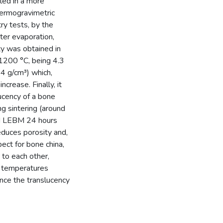
led in a more
thermogravimetric
ry tests, by the
ter evaporation,
ty was obtained in
 1200 °C, being 4.3
4 g/cm³) which,
crease. Finally, it
lucency of a bone
ng sintering (around
nd LEBM 24 hours
educes porosity and,
pect for bone china,
 to each other,
ng temperatures
ence the translucency