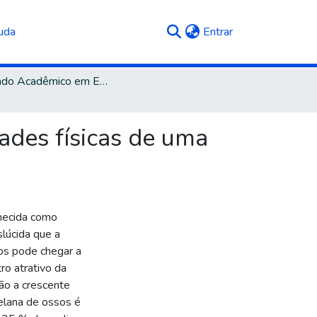
(current)
uda
Entrar
Mestrado Acadêmico em Engenharia e Ciência dos Materiais
ades físicas de uma
nhecida como
slúcida que a
os pode chegar a
ro atrativo da
ão a crescente
elana de ossos é