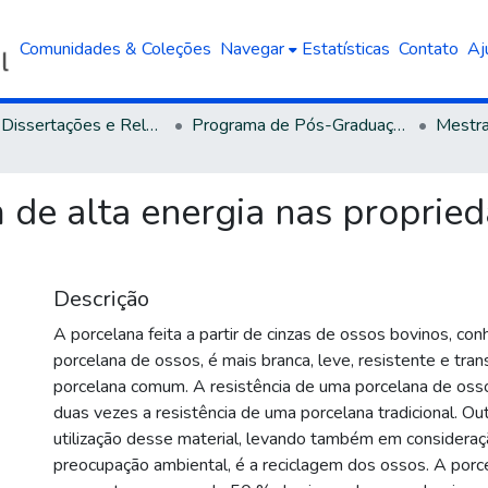
Comunidades & Coleções
Navegar
Estatísticas
Contato
Aj
Teses, Dissertações e Relatórios defendidos na UCS
Programa de Pós-Graduação em Engenharia e Ciência dos Materiais
 de alta energia nas propried
Descrição
A porcelana feita a partir de cinzas de ossos bovinos, co
porcelana de ossos, é mais branca, leve, resistente e tran
porcelana comum. A resistência de uma porcelana de oss
duas vezes a resistência de uma porcelana tradicional. Out
utilização desse material, levando também em consideraç
preocupação ambiental, é a reciclagem dos ossos. A porc