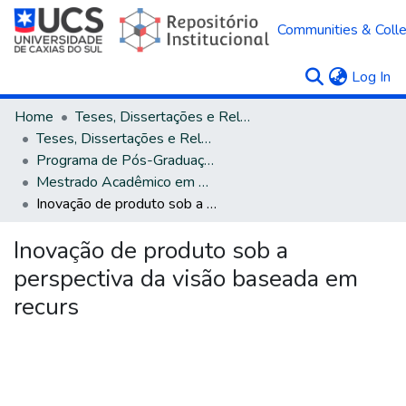
Communities & Colle
(c
Log In
Home
Teses, Dissertações e Relatórios
Teses, Dissertações e Relatórios defendidos na UCS
Programa de Pós-Graduação em Administração
Mestrado Acadêmico em Administração
Inovação de produto sob a perspectiva da visão baseada em recurs
Inovação de produto sob a
perspectiva da visão baseada em
recurs