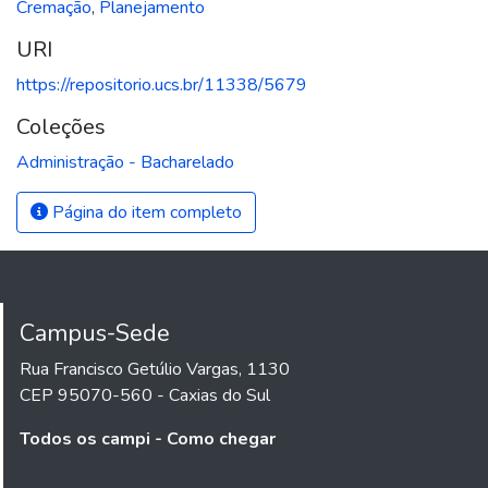
Cremação
,
Planejamento
URI
https://repositorio.ucs.br/11338/5679
Coleções
Administração - Bacharelado
Página do item completo
Campus-Sede
Rua Francisco Getúlio Vargas, 1130
CEP 95070-560 - Caxias do Sul
Todos os campi - Como chegar