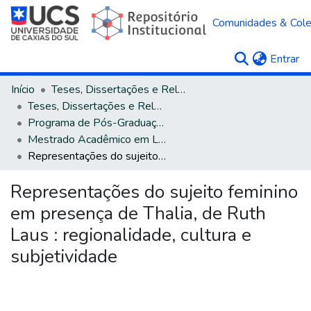
Comunidades & Col
(c
Entrar
Início
Teses, Dissertações e Relatórios
Teses, Dissertações e Relatórios defendidos na UCS
Programa de Pós-Graduação em Letras
Mestrado Acadêmico em Letras e Cultura
Representações do sujeito feminino em presença de Thalia, de Ruth Laus : regionalidade, cultura e subjetividade
Representações do sujeito feminino
em presença de Thalia, de Ruth
Laus : regionalidade, cultura e
subjetividade