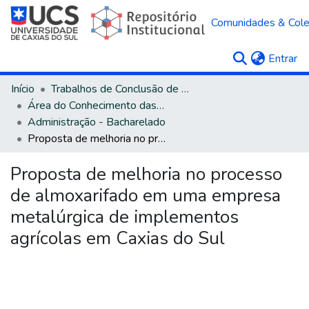
Comunidades & Col
(c
Entrar
Início
Trabalhos de Conclusão de Curso
Área do Conhecimento das Ciências Sociais Aplicadas
Administração - Bacharelado
Proposta de melhoria no processo de almoxarifado em uma empresa metalúrgica de implementos agrícolas em Caxias do Sul
Proposta de melhoria no processo
de almoxarifado em uma empresa
metalúrgica de implementos
agrícolas em Caxias do Sul