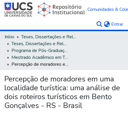
Comunidades & Col
(c
Entrar
Início
Teses, Dissertações e Relatórios
Teses, Dissertações e Relatórios defendidos na UCS
Programa de Pós-Graduação em Turismo e Hospitalidade
Mestrado Acadêmico em Turismo e Hospitalidade
Percepção de moradores em uma localidade turística: uma análise de dois roteiros turísticos em Bento Gonçalves - RS - Brasil
Percepção de moradores em uma
localidade turística: uma análise de
dois roteiros turísticos em Bento
Gonçalves - RS - Brasil