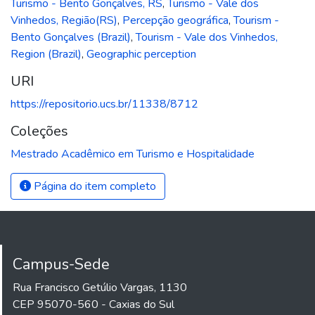
Turismo - Bento Gonçalves, RS
,
Turismo - Vale dos
Vinhedos, Região(RS)
,
Percepção geográfica
,
Tourism -
Bento Gonçalves (Brazil)
,
Tourism - Vale dos Vinhedos,
Region (Brazil)
,
Geographic perception
URI
https://repositorio.ucs.br/11338/8712
Coleções
Mestrado Acadêmico em Turismo e Hospitalidade
Página do item completo
Campus-Sede
Rua Francisco Getúlio Vargas, 1130
CEP 95070-560 - Caxias do Sul