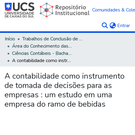
Comunidades & Col
(c
Entrar
Início
Trabalhos de Conclusão de Curso
Área do Conhecimento das Ciências Sociais Aplicadas
Ciências Contábeis - Bacharelado
A contabilidade como instrumento de tomada de decisões para as empresas : um estudo em uma empresa do ramo de bebidas
A contabilidade como instrumento
de tomada de decisões para as
empresas : um estudo em uma
empresa do ramo de bebidas