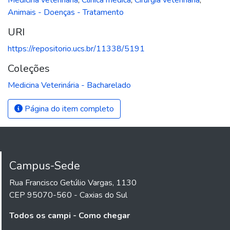
Animais - Doenças - Tratamento
URI
https://repositorio.ucs.br/11338/5191
Coleções
Medicina Veterinária - Bacharelado
Página do item completo
Campus-Sede
Rua Francisco Getúlio Vargas, 1130
CEP 95070-560 - Caxias do Sul
Todos os campi - Como chegar