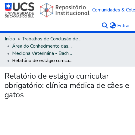
Comunidades & Col
(c
Entrar
Início
Trabalhos de Conclusão de Curso
Área do Conhecimento das Ciências Agrárias
Medicina Veterinária - Bacharelado
Relatório de estágio curricular obrigatório: clínica médica de cães e gatos
Relatório de estágio curricular
obrigatório: clínica médica de cães e
gatos