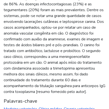
de 86%. As doenças infectocontagiosas (23%) e as
tegumentares (20%) foram as mais prevalentes. Dentre os
sistemas, pode-se notar uma grande quantidade de casos
envolvendo lacerações cutâneas e leptospirose canina. Dos
casos acompanhados, optou-se por relatar um caso de
anomalia vascular congênita em cão. O diagnóstico foi
confirmado com auxílio da anamnese, exames de imagem e
testes de ácidos biliares pré e pós-prandiais. O canino foi
tratado com antibiótico, lactulose e probiótico. O segundo
caso clínico, correspondeu a uma meningoencefalite
protozoária em um cão. O animal após início do tratamento
com clindamicina associado a trimetoprima apresentou
melhora dos sinais clínicos, mesmo assim, foi dado
continuidade do tratamento durante 60 dias e
acompanhamento da titulação sanguínea para anticorpos IgG
contra toxoplasma [resumo fornecido pelo autor].
Palavras-chave
Medicina veterinária
,
Clínica médica
,
Cirurgia veterinária
,