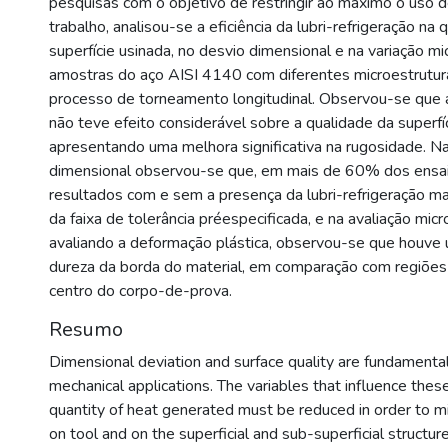
pesquisas com o objetivo de restringir ao máximo o uso d
trabalho, analisou-se a eficiência da lubri-refrigeração na 
superfície usinada, no desvio dimensional e na variação mi
amostras do aço AISI 4140 com diferentes microestrutur
processo de torneamento longitudinal. Observou-se que a 
não teve efeito considerável sobre a qualidade da superfí
apresentando uma melhora significativa na rugosidade. N
dimensional observou-se que, em mais de 60% dos ensaio
resultados com e sem a presença da lubri-refrigeração m
da faixa de tolerância préespecificada, e na avaliação micr
avaliando a deformação plástica, observou-se que houve
dureza da borda do material, em comparação com regiões
centro do corpo-de-prova.
Resumo
Dimensional deviation and surface quality are fundament
mechanical applications. The variables that influence these
quantity of heat generated must be reduced in order to mi
on tool and on the superficial and sub-superficial structure