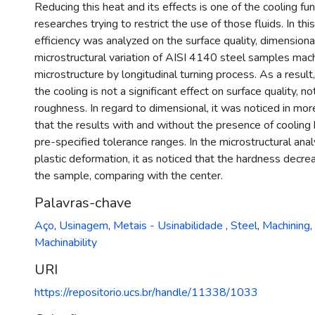
Reducing this heat and its effects is one of the cooling fu
researches trying to restrict the use of those fluids. In thi
efficiency was analyzed on the surface quality, dimensiona
microstructural variation of AISI 4140 steel samples mach
microstructure by longitudinal turning process. As a result
the cooling is not a significant effect on surface quality, n
roughness. In regard to dimensional, it was noticed in mo
that the results with and without the presence of coolin
pre-specified tolerance ranges. In the microstructural anal
plastic deformation, it as noticed that the hardness decre
the sample, comparing with the center.
Palavras-chave
Aço
,
Usinagem
,
Metais - Usinabilidade
,
Steel
,
Machining
,
Machinability
URI
https://repositorio.ucs.br/handle/11338/1033