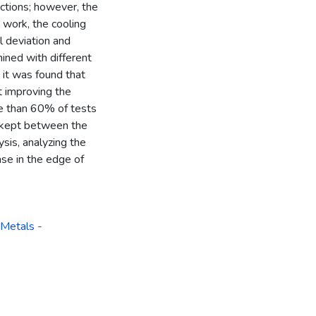
nctions; however, the
s work, the cooling
l deviation and
ined with different
, it was found that
ot improving the
re than 60% of tests
g kept between the
ysis, analyzing the
ase in the edge of
Metals -