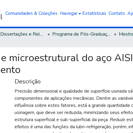
Comunidades & Coleções
Navegar
Estatísticas
Contato
Aj
Teses, Dissertações e Relatórios defendidos na UCS
Programa de Pós-Graduação em Engenharia e Ciência dos Materiais
 e microestrutural do aço AI
mento
Descrição
Precisão dimensional e qualidade de superfície usinada 
componentes de aplicações mecânicas. Dentre as variáve
influência sobre estes fatores, está a grande quantidade 
usinagem, que deve ser reduzida, minimizando seus efeito
estrutura superficial e sub-superficial da peça. Reduzir es
efeitos é uma das funções da lubri-refrigeração, porém, i