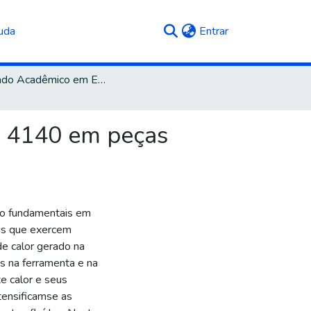
(current)
uda
Entrar
Mestrado Acadêmico em Engenharia e Ciência dos Materiais
SI 4140 em peças
são fundamentais em
is que exercem
de calor gerado na
s na ferramenta e na
te calor e seus
ntensificamse as