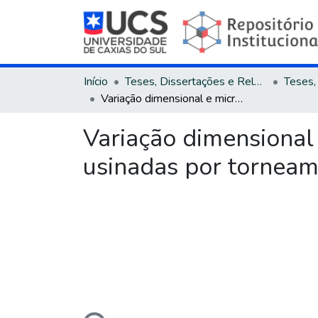
Início
Teses, Dissertações e Relatórios
Variação dimensional e microestrutural do aço AISI 4140 em peças usinadas por torneamento
Variação dimensional
usinadas por tornea
Carregando...