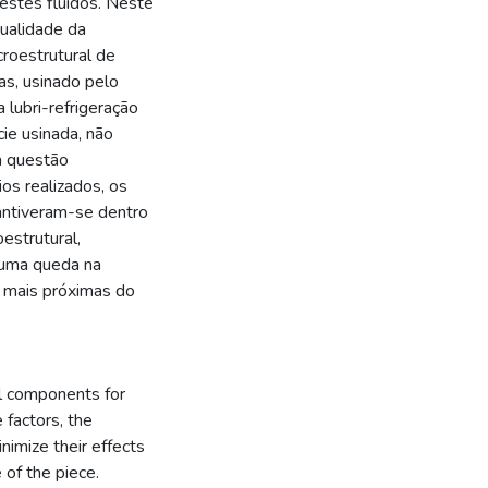
estes fluídos. Neste
qualidade da
croestrutural de
as, usinado pelo
lubri-refrigeração
cie usinada, não
a questão
s realizados, os
antiveram-se dentro
oestrutural,
 uma queda na
 mais próximas do
al components for
 factors, the
nimize their effects
 of the piece.