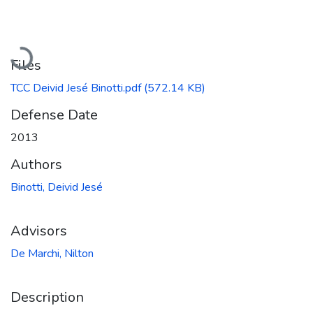
Loading...
Files
TCC Deivid Jesé Binotti.pdf
(572.14 KB)
Defense Date
2013
Authors
Binotti, Deivid Jesé
Advisors
De Marchi, Nilton
Description