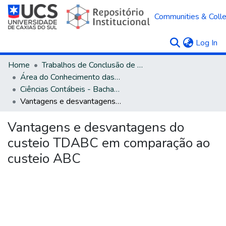
Communities & Colle
(c
Log In
Home
Trabalhos de Conclusão de Curso
Área do Conhecimento das Ciências Sociais Aplicadas
Ciências Contábeis - Bacharelado
Vantagens e desvantagens do custeio TDABC em comparação ao custeio ABC
Vantagens e desvantagens do
custeio TDABC em comparação ao
custeio ABC