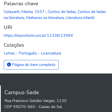
Palavras-chave
Colasanti, Marina, 1937-
,
Contos de fadas
,
Contos de fadas
na literatura
,
Mulheres na literatura
,
Literatura infantil
URI
https://repositorio.ucs.br/11338/13984
Coleções
Letras - Português - Licenciatura
Página do item completo
Campus-Sede
Rua Francisco Getúlio Vargas, 1130
CEP 95070-560 - Caxias do Sul