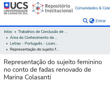
Comunidades & Col
(c
Entrar
Início
Trabalhos de Conclusão de Curso
Área do Conhecimento da Linguística, Letras e Artes
Letras - Português - Licenciatura
Representação do sujeito feminino no conto de fadas renovado de Marina Colasanti
Representação do sujeito feminino
no conto de fadas renovado de
Marina Colasanti