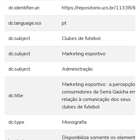
dc.identifier.uri
https://repositorio.ucs.br/11338/6
dc.language.iso
pt
dc.subject
Clubes de futebol
dc.subject
Marketing esportivo
dc.subject
Administração
Marketing esportivo : a percepção 
consumidores da Serra Gaúcha em
dc.title
relação à comunicação dos seus
clubes de futebol
dc.type
Monografia
Disponibiliza somente os elemento