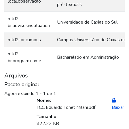
local.observacao
pré-textuais.
mtd2-
Universidade de Caxias do Sul
br.advisor.instituation
mtd2-br.campus
Campus Universitário de Caxias do 
mtd2-
Bacharelado em Administração
br.program.name
Arquivos
Pacote original
Agora exibindo
1 - 1 de 1
Nome:
TCC Eduardo Tonet Milani.pdf
Baixar
Tamanho:
822.22 KB