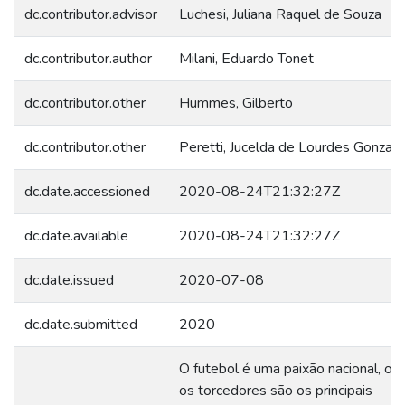
dc.contributor.advisor
Luchesi, Juliana Raquel de Souza
dc.contributor.author
Milani, Eduardo Tonet
dc.contributor.other
Hummes, Gilberto
dc.contributor.other
Peretti, Jucelda de Lourdes Gonzatt
dc.date.accessioned
2020-08-24T21:32:27Z
dc.date.available
2020-08-24T21:32:27Z
dc.date.issued
2020-07-08
dc.date.submitted
2020
O futebol é uma paixão nacional, on
os torcedores são os principais