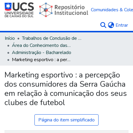
Comunidades & Col
(c
Entrar
Início
Trabalhos de Conclusão de Curso
Área do Conhecimento das Ciências Sociais Aplicadas
Administração - Bacharelado
Marketing esportivo : a percepção dos consumidores da Serra Gaúcha em relação à comunicação dos seus clubes de futebol
Marketing esportivo : a percepção
dos consumidores da Serra Gaúcha
em relação à comunicação dos seus
clubes de futebol
Página do item simplificado