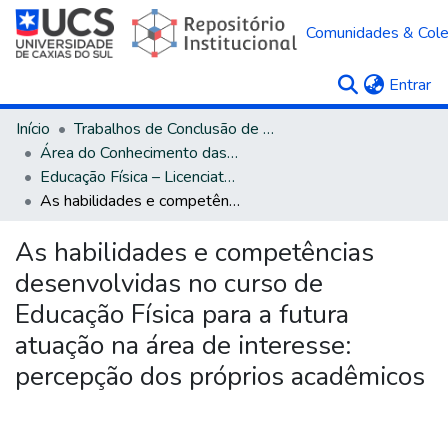
Comunidades & Col
(c
Entrar
Início
Trabalhos de Conclusão de Curso
Área do Conhecimento das Ciências da Saúde
Educação Física – Licenciatura
As habilidades e competências desenvolvidas no curso de Educação Física para a futura atuação na área de interesse: percepção dos próprios acadêmicos
As habilidades e competências
desenvolvidas no curso de
Educação Física para a futura
atuação na área de interesse:
percepção dos próprios acadêmicos