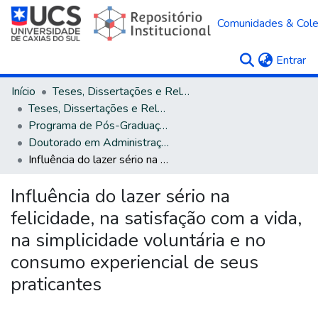
Comunidades & Col
(c
Entrar
Início
Teses, Dissertações e Relatórios
Teses, Dissertações e Relatórios defendidos na UCS
Programa de Pós-Graduação em Administração
Doutorado em Administração
Influência do lazer sério na felicidade, na satisfação com a vida, na simplicidade voluntária e no consumo experiencial de seus praticantes
Influência do lazer sério na
felicidade, na satisfação com a vida,
na simplicidade voluntária e no
consumo experiencial de seus
praticantes