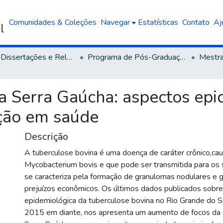
Comunidades & Coleções
Navegar
Estatísticas
Contato
Aj
Teses, Dissertações e Relatórios defendidos na UCS
Programa de Pós-Graduação em Saúde Animal
a Serra Gaúcha: aspectos epi
ação em saúde
Descrição
A tuberculose bovina é uma doença de caráter crônico,ca
Mycobacterium bovis e que pode ser transmitida para os
se caracteriza pela formação de granulomas nodulares e 
prejuízos econômicos. Os últimos dados publicados sobre
epidemiológica da tuberculose bovina no Rio Grande do S
2015 em diante, nos apresenta um aumento de focos da 