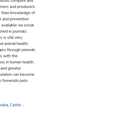
culosis complex and
sumers and producers
fy their knowledge of
ol and prevention
available via social
hed in journals.
 is still very
nd animal health.
gies through periodic
es with the
sis in human health.
s and greater
pulation can become
o fornecido pelo
nária
,
Cattle -