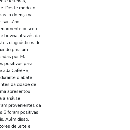
te leiteiras,
se. Deste modo, o
 para a doença na
 sanitário,
teriormente buscou-
se bovina através da
stes diagnósticos de
buindo para um
sadas por M.
s positivos para
Picada Café/RS,
durante o abate
entes da cidade de
 uma apresentou
a a análise
eram provenientes da
s 5 foram positivas
is. Além disso,
ores de leite e