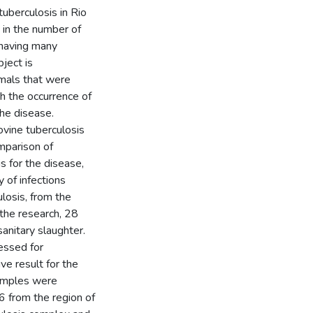
tuberculosis in Rio
in the number of
 having many
ject is
imals that were
gh the occurrence of
the disease.
vine tuberculosis
mparison of
is for the disease,
 of infections
losis, from the
 the research, 28
anitary slaughter.
essed for
ve result for the
samples were
6 from the region of