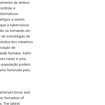
hecimento de ambos
controle e
informativos
 artigos a serem
 que a tuberculose
ião se tornando um
 de estratégias de
riódica dos rebanhos
licação de
 saúde humana. Além
res rurais e uma
 a população podem
sumo fornecido pelo
acterium bovis and
the formation of
. The latest