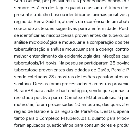
Serra Gaúcha, por possuir muitas propriedades principalmen
sempre está em destaque quando o assunto é tuberculo
presente trabalho buscou identificar os animais positivos
região da Serra Gaúcha, através da ocorrência de um abate
coletando as lesões sugestivas para a enfermidade. Pos
se identificar as micobactérias provenientes de tuberculo
análise microbiológica e molecular e a comparação dos te
tuberculinização e análise molecular para a doença, contri
melhor entendimento da epidemiologia das infecções cau
tuberculosis/M. bovis. Na pesquisa participaram 25 bovino
tuberculose provenientes das cidades de Barão, Paraí e 
sendo coletadas 28 amostras de lesões granulomatosas 
sanitário. Dessas foram processadas 5 amostras proveni
Barão/RS para análise bacteriológica, sendo que apenas
resultado positivo para o Complexo M.tuberculosis. Já par
molecular, foram processadas 10 amostras, das quais 3 
região de Barão e 6 da região de Paraí/RS. Destas, apena
tanto para o Complexo M.tuberculosis, quanto para M.bov
foram aplicados questionários para consumidores e produt