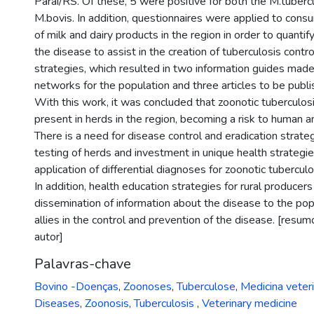
Paraí/RS. Of these, 5 were positive for both the M.tuber
M.bovis. In addition, questionnaires were applied to con
of milk and dairy products in the region in order to quanti
the disease to assist in the creation of tuberculosis contr
strategies, which resulted in two information guides made 
networks for the population and three articles to be publis
With this work, it was concluded that zoonotic tuberculosis
present in herds in the region, becoming a risk to human a
There is a need for disease control and eradication strate
testing of herds and investment in unique health strategi
application of differential diagnoses for zoonotic tuberculo
In addition, health education strategies for rural producer
dissemination of information about the disease to the po
allies in the control and prevention of the disease. [resum
autor]
Palavras-chave
Bovino -Doenças
,
Zoonoses
,
Tuberculose
,
Medicina veteri
Diseases
,
Zoonosis
,
Tuberculosis
,
Veterinary medicine