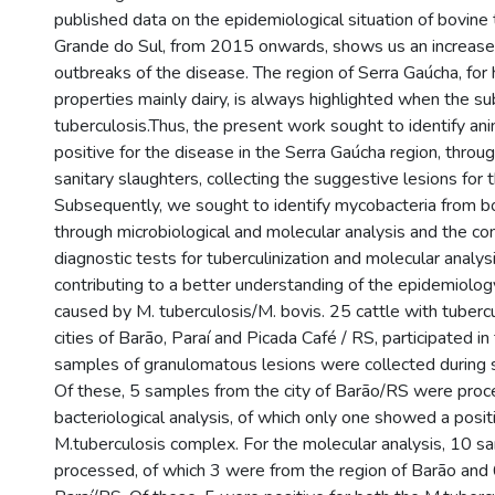
published data on the epidemiological situation of bovine 
Grande do Sul, from 2015 onwards, shows us an increase 
outbreaks of the disease. The region of Serra Gaúcha, for
properties mainly dairy, is always highlighted when the sub
tuberculosis.Thus, the present work sought to identify an
positive for the disease in the Serra Gaúcha region, throu
sanitary slaughters, collecting the suggestive lesions for 
Subsequently, we sought to identify mycobacteria from bo
through microbiological and molecular analysis and the co
diagnostic tests for tuberculinization and molecular analys
contributing to a better understanding of the epidemiology
caused by M. tuberculosis/M. bovis. 25 cattle with tubercu
cities of Barão, Paraí and Picada Café / RS, participated in
samples of granulomatous lesions were collected during s
Of these, 5 samples from the city of Barão/RS were proc
bacteriological analysis, of which only one showed a positi
M.tuberculosis complex. For the molecular analysis, 10 
processed, of which 3 were from the region of Barão and 