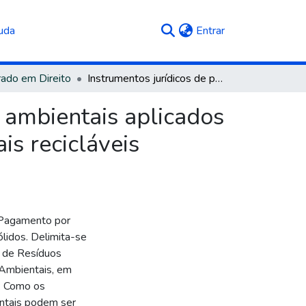
(current)
uda
Entrar
ado em Direito
Instrumentos jurídicos de pagamentos por serviços ambientais aplicados na política municipal de resíduos sólidos de materiais recicláveis urbanos
 ambientais aplicados
is recicláveis
e Pagamento por
ólidos. Delimita-se
l de Resíduos
 Ambientais, em
r: Como os
entais podem ser