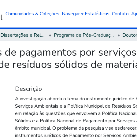
Comunidades & Coleções
Navegar
Estatísticas
Contato
Aj
Teses, Dissertações e Relatórios defendidos na UCS
Programa de Pós-Graduação em Direito
Doutor
os de pagamentos por serviços
de resíduos sólidos de materia
Descrição
A investigação aborda o tema do instrumento jurídico d
Serviços Ambientais e a Política Municipal de Resíduos S
em relação às questões que envolvem a Política Naciona
Sólidos e a Política Nacional de Pagamento por Serviços
âmbito municipal. O problema da pesquisa visa esclarece
instrumentos jurídicos de Pagamento por Serviços Ambi