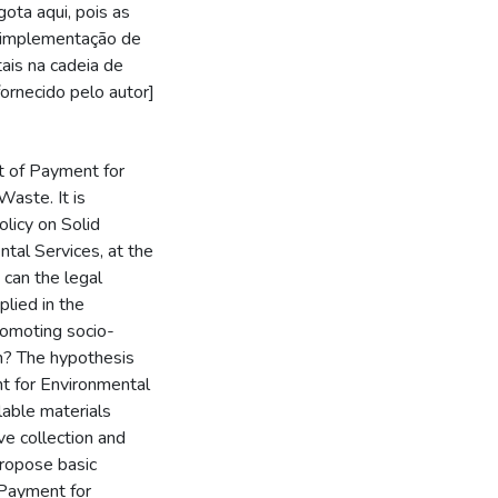
ta aqui, pois as
e implementação de
ais na cadeia de
fornecido pelo autor]
t of Payment for
Waste. It is
olicy on Solid
tal Services, at the
 can the legal
lied in the
romoting socio-
in? The hypothesis
nt for Environmental
lable materials
ve collection and
propose basic
f Payment for