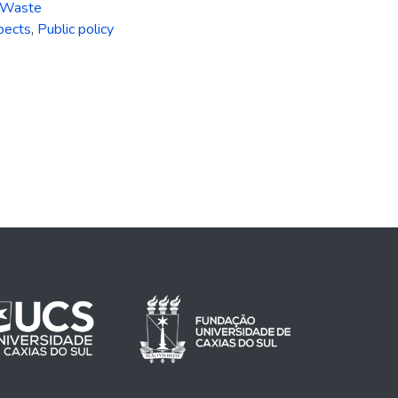
Waste
pects
,
Public policy