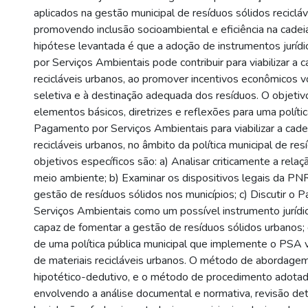
aplicados na gestão municipal de resíduos sólidos recicláv
promovendo inclusão socioambiental e eficiência na cadei
hipótese levantada é que a adoção de instrumentos jurí
por Serviços Ambientais pode contribuir para viabilizar a 
recicláveis urbanos, ao promover incentivos econômicos v
seletiva e à destinação adequada dos resíduos. O objetiv
elementos básicos, diretrizes e reflexões para uma polític
Pagamento por Serviços Ambientais para viabilizar a cade
recicláveis urbanos, no âmbito da política municipal de res
objetivos específicos são: a) Analisar criticamente a rel
meio ambiente; b) Examinar os dispositivos legais da PNR
gestão de resíduos sólidos nos municípios; c) Discutir o
Serviços Ambientais como um possível instrumento juríd
capaz de fomentar a gestão de resíduos sólidos urbanos; d
de uma política pública municipal que implemente o PSA v
de materiais recicláveis urbanos. O método de abordagem 
hipotético-dedutivo, e o método de procedimento adotado 
envolvendo a análise documental e normativa, revisão de