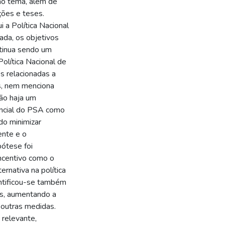
 ao tema, além de
ações e teses.
 a Política Nacional
ada, os objetivos
ntinua sendo um
olítica Nacional de
s relacionadas a
es, nem menciona
ão haja um
tencial do PSA como
do minimizar
ente e o
pótese foi
incentivo como o
rnativa na política
dentificou-se também
s, aumentando a
e outras medidas.
 relevante,