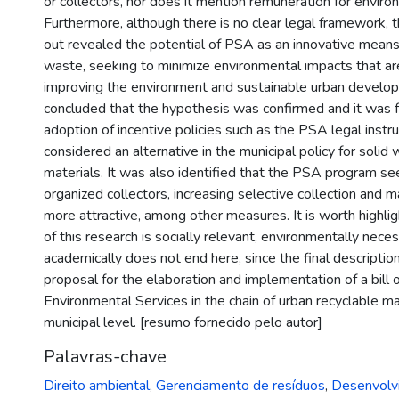
or collectors, nor does it mention remuneration for enviro
Furthermore, although there is no clear legal framework, t
out revealed the potential of PSA as an innovative means 
waste, seeking to minimize environmental impacts that are 
improving the environment and sustainable urban develop
concluded that the hypothesis was confirmed and it was 
adoption of incentive policies such as the PSA legal inst
considered an alternative in the municipal policy for solid
materials. It was also identified that the PSA program s
organized collectors, increasing selective collection and m
more attractive, among other measures. It is worth highlig
of this research is socially relevant, environmentally nece
academically does not end here, since the final descripti
proposal for the elaboration and implementation of a bill
Environmental Services in the chain of urban recyclable ma
municipal level. [resumo fornecido pelo autor]
Palavras-chave
Direito ambiental
,
Gerenciamento de resíduos
,
Desenvolv