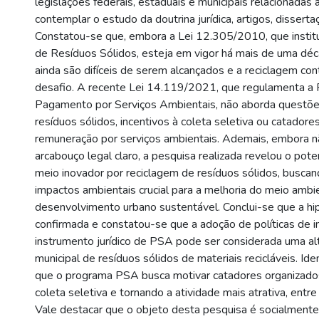
legislações federais, estaduais e municipais relacionadas
contemplar o estudo da doutrina jurídica, artigos, dissert
Constatou-se que, embora a Lei 12.305/2010, que institui
de Resíduos Sólidos, esteja em vigor há mais de uma déc
ainda são difíceis de serem alcançados e a reciclagem co
desafio. A recente Lei 14.119/2021, que regulamenta a P
Pagamento por Serviços Ambientais, não aborda questõe
resíduos sólidos, incentivos à coleta seletiva ou catador
remuneração por serviços ambientais. Ademais, embora n
arcabouço legal claro, a pesquisa realizada revelou o po
meio inovador por reciclagem de resíduos sólidos, buscan
impactos ambientais crucial para a melhoria do meio ambi
desenvolvimento urbano sustentável. Conclui-se que a hi
confirmada e constatou-se que a adoção de políticas de 
instrumento jurídico de PSA pode ser considerada uma alte
municipal de resíduos sólidos de materiais recicláveis. I
que o programa PSA busca motivar catadores organizado
coleta seletiva e tornando a atividade mais atrativa, entr
Vale destacar que o objeto desta pesquisa é socialmente