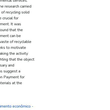
nmental services.
he research carried
of recycling solid
crucial for
ment. It was
found that the
rument can be
 waste of recyclable
eeks to motivate
aking the activity
hting that the object
ssary and
ons suggest a
 on Payment for
terials at the
imento econômico -