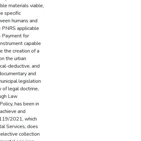
ble materials viable,
e specific
between humans and
he PNRS applicable
ss Payment for
 instrument capable
 the creation of a
on the urban
ical-deductive, and
 documentary and
unicipal legislation
 of legal doctrine,
hough Law
olicy, has been in
o achieve and
4.119/2021, which
al Services, does
elective collection