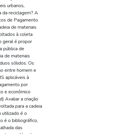
eis urbanos,
a da reciclagem? A
dicos de Pagamento
cadeia de materiais
oltados à coleta
o geral é propor
a pública de
ia de materiais
íduos sólidos. Os
ação entre homem e
S aplicáveis à
 Pagamento por
ico e econômico
) Avaliar a criação
oltada para a cadeia
utilizado é o
é o bibliográfico,
talhada das