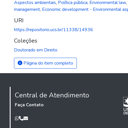
Aspectos ambientais
,
Política pública
,
Environmental law
,
management
,
Economic development - Environmental as
URI
https://repositorio.ucs.br/11338/14936
Coleções
Doutorado em Direito
Página do item completo
Central de Atendimento
Faça Contato