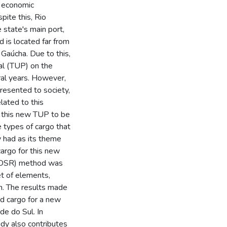
e economic
pite this, Rio
 state's main port,
 is located far from
 Gaúcha. Due to this,
al (TUP) on the
ral years. However,
presented to society,
lated to this
r this new TUP to be
e types of cargo that
y had as its theme
cargo for this new
h (DSR) method was
et of elements,
n. The results made
ed cargo for a new
de do Sul. In
udy also contributes