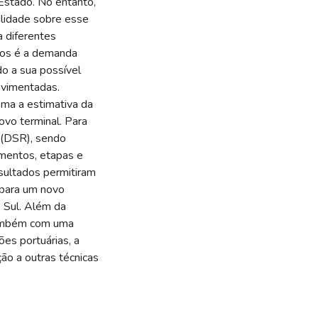
Estado. No entanto,
ilidade sobre esse
a diferentes
tos é a demanda
do a sua possível
ovimentadas.
ema a estimativa da
ovo terminal. Para
h (DSR), sendo
mentos, etapas e
sultados permitiram
a para um novo
o Sul. Além da
 também com uma
ões portuárias, a
ão a outras técnicas