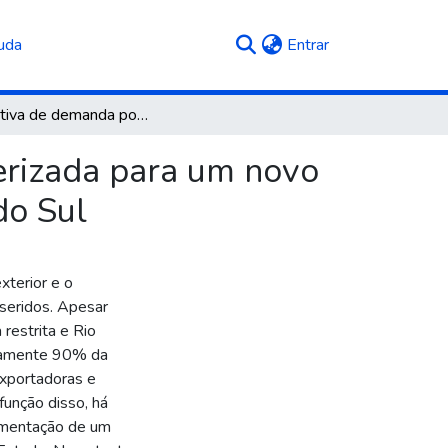
(current)
uda
Entrar
Estimativa de demanda potencial de carga conteinerizada para um novo Tup a ser instalado no litoral norte do Rio Grande do Sul
erizada para um novo
do Sul
xterior e o
seridos. Apesar
restrita e Rio
adamente 90% da
xportadoras e
função disso, há
lementação de um