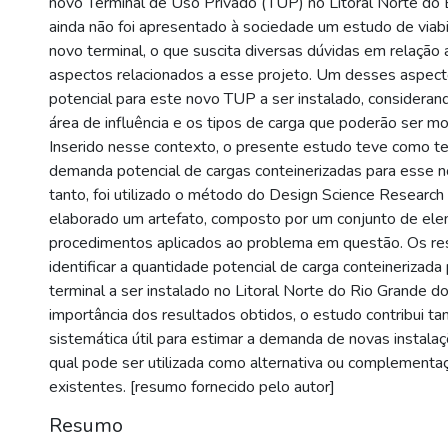
novo Terminal de Uso Privado (TUP) no Litoral Norte do 
ainda não foi apresentado à sociedade um estudo de viab
novo terminal, o que suscita diversas dúvidas em relação 
aspectos relacionados a esse projeto. Um desses aspec
potencial para este novo TUP a ser instalado, consideran
área de influência e os tipos de carga que poderão ser m
Inserido nesse contexto, o presente estudo teve como t
demanda potencial de cargas conteinerizadas para esse n
tanto, foi utilizado o método do Design Science Researc
elaborado um artefato, composto por um conjunto de ele
procedimentos aplicados ao problema em questão. Os re
identificar a quantidade potencial de carga conteinerizad
terminal a ser instalado no Litoral Norte do Rio Grande d
importância dos resultados obtidos, o estudo contribui
sistemática útil para estimar a demanda de novas instalaç
qual pode ser utilizada como alternativa ou complementaç
existentes. [resumo fornecido pelo autor]
Resumo