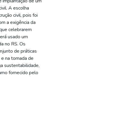
e implantação de um
vil. A escolha
ção civil, pois foi
om a exigência da
 que celebrarem
 Será usado um
ada no RS. Os
junto de práticas
s e na tomada de
a sustentabilidade,
sumo fornecido pelo