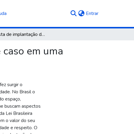
(current)
uda
Entrar
Proposta de implantação da compliance: estudo de caso em uma indústria da construção civil
e caso em uma
ez surgir o
dade. No Brasil o
do espaço,
que buscam aspectos
a Lei Brasileira
em o valor do seu
idade e respeito. O