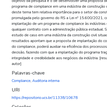
objetivo da pesquisa é o de desenvolver uma proposta d
programa de compliance em uma indústria de construção ci
deste tema tem relativa importância para o setor da constru
promulgada pelo governo do RS a Lei nº 15.600/2021, c
implantação de um programa de compliance às indústrias
qualquer contrato com a administração pública estadual.
estudo de caso em uma indústria da construção civil situ
resultados apontam que a proposta de implantação do con
do compliance, poderá auxiliar na eficiência dos processo
decisão, fazendo com que a implantação do programa trag
integridade e credibilidade aos negócios da indústria. [re
autor]
Palavras-chave
Compliance
,
Auditoria interna
URI
https://repositorio.ucs.br/11338/10678
Coleções