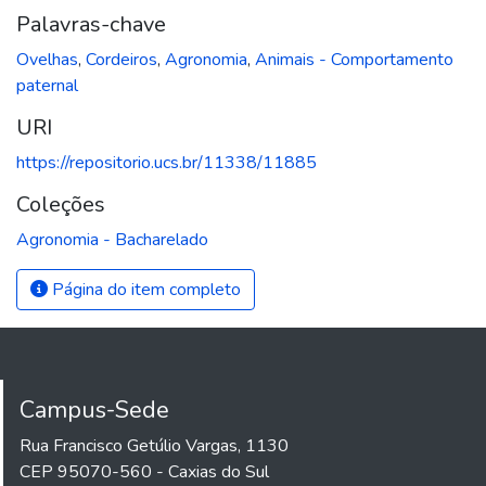
Palavras-chave
Ovelhas
,
Cordeiros
,
Agronomia
,
Animais - Comportamento
paternal
URI
https://repositorio.ucs.br/11338/11885
Coleções
Agronomia - Bacharelado
Página do item completo
Campus-Sede
Rua Francisco Getúlio Vargas, 1130
CEP 95070-560 - Caxias do Sul