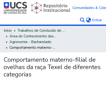
Comunidades & Col
(c
Entrar
Início
Trabalhos de Conclusão de Curso
Área do Conhecimento das Ciências Agrárias
Agronomia - Bacharelado
Comportamento materno-filial de ovelhas da raça Texel de diferentes categorias
Comportamento materno-filial de
ovelhas da raça Texel de diferentes
categorias