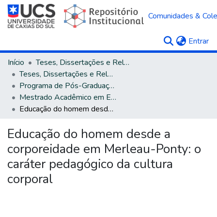
Comunidades & Col
(c
Entrar
Início
Teses, Dissertações e Relatórios
Teses, Dissertações e Relatórios defendidos na UCS
Programa de Pós-Graduação em Educação
Mestrado Acadêmico em Educação
Educação do homem desde a corporeidade em Merleau-Ponty: o caráter pedagógico da cultura corporal
Educação do homem desde a
corporeidade em Merleau-Ponty: o
caráter pedagógico da cultura
corporal