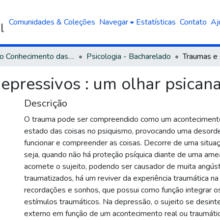
Comunidades & Coleções
Navegar
Estatísticas
Contato
Aj
Área do Conhecimento das Ciências Humanas
Psicologia - Bacharelado
pressivos : um olhar psicanal
Descrição
O trauma pode ser compreendido como um aconteciment
estado das coisas no psiquismo, provocando uma desord
funcionar e compreender as coisas. Decorre de uma situaç
seja, quando não há proteção psíquica diante de uma ame
acomete o sujeito, podendo ser causador de muita angúst
traumatizados, há um reviver da experiência traumática na
recordações e sonhos, que possui como função integrar 
estímulos traumáticos. Na depressão, o sujeito se desin
externo em função de um acontecimento real ou traumátic