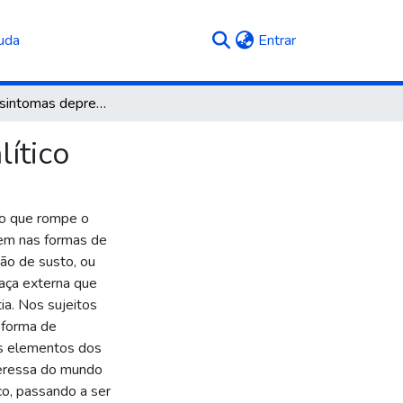
(current)
uda
Entrar
Traumas e sintomas depressivos : um olhar psicanalítico
ítico
o que rompe o
em nas formas de
ão de susto, ou
aça externa que
ia. Nos sujeitos
 forma de
os elementos dos
teressa do mundo
o, passando a ser