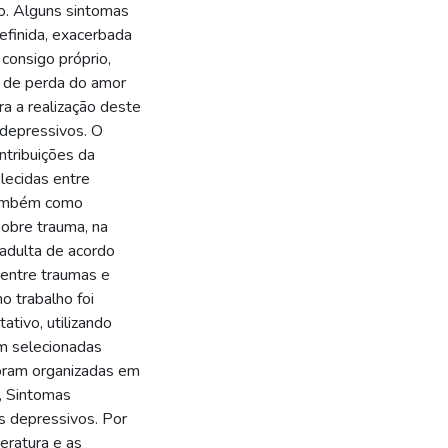
o. Alguns sintomas
efinida, exacerbada
 consigo próprio,
 de perda do amor
a a realização deste
 depressivos. O
ntribuições da
lecidas entre
 também como
sobre trauma, na
a adulta de acordo
 entre traumas e
o trabalho foi
ativo, utilizando
am selecionadas
foram organizadas em
a, Sintomas
s depressivos. Por
teratura e as