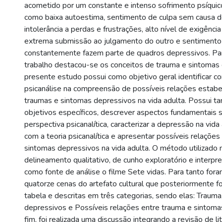
acometido por um constante e intenso sofrimento psíquic
como baixa autoestima, sentimento de culpa sem causa d
intolerância a perdas e frustrações, alto nível de exigência
extrema submissão ao julgamento do outro e sentimento
constantemente fazem parte de quadros depressivos. Par
trabalho destacou-se os conceitos de trauma e sintomas
presente estudo possui como objetivo geral identificar co
psicanálise na compreensão de possíveis relações estabe
traumas e sintomas depressivos na vida adulta. Possui
objetivos específicos, descrever aspectos fundamentais 
perspectiva psicanalítica, caracterizar a depressão na vid
com a teoria psicanalítica e apresentar possíveis relações
sintomas depressivos na vida adulta. O método utilizado n
delineamento qualitativo, de cunho exploratório e interpret
como fonte de análise o filme Sete vidas. Para tanto for
quatorze cenas do artefato cultural que posteriormente 
tabela e descritas em três categorias, sendo elas: Traum
depressivos e Possíveis relações entre trauma e sintoma
fim, foi realizada uma discussão integrando a revisão de li