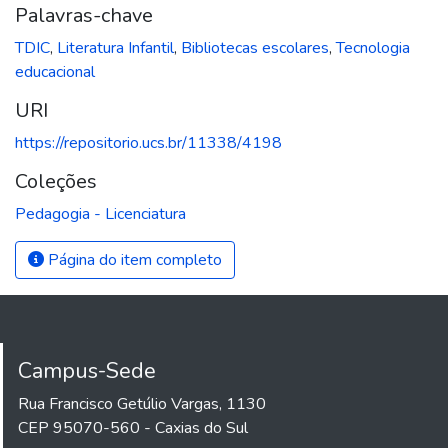
Palavras-chave
TDIC
,
Literatura Infantil
,
Bibliotecas escolares
,
Tecnologia
educacional
URI
https://repositorio.ucs.br/11338/4198
Coleções
Pedagogia - Licenciatura
Página do item completo
Campus-Sede
Rua Francisco Getúlio Vargas, 1130
CEP 95070-560 - Caxias do Sul