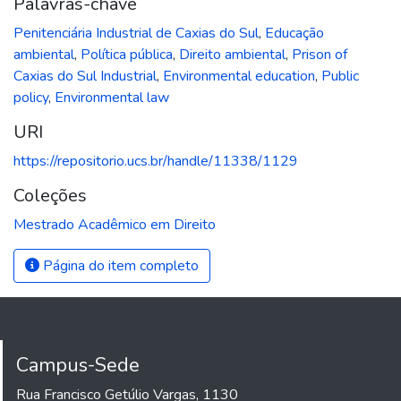
Palavras-chave
Penitenciária Industrial de Caxias do Sul
,
Educação
ambiental
,
Política pública
,
Direito ambiental
,
Prison of
Caxias do Sul Industrial
,
Environmental education
,
Public
policy
,
Environmental law
URI
https://repositorio.ucs.br/handle/11338/1129
Coleções
Mestrado Acadêmico em Direito
Página do item completo
Campus-Sede
Rua Francisco Getúlio Vargas, 1130