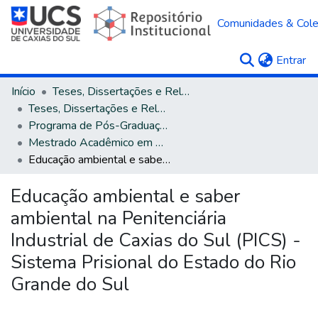
Comunidades & Col
(c
Entrar
Início
Teses, Dissertações e Relatórios
Teses, Dissertações e Relatórios defendidos na UCS
Programa de Pós-Graduação em Direito
Mestrado Acadêmico em Direito
Educação ambiental e saber ambiental na Penitenciária Industrial de Caxias do Sul (PICS) - Sistema Prisional do Estado do Rio Grande do Sul
Educação ambiental e saber
ambiental na Penitenciária
Industrial de Caxias do Sul (PICS) -
Sistema Prisional do Estado do Rio
Grande do Sul