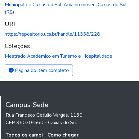
Municipal de Caxias do Sul
,
Aula no museu
,
Caxias do Sul
(RS)
URI
https://repositorio.ucs.br/handle/11338/228
Coleções
Mestrado Acadêmico em Turismo e Hospitalidade
Página do item completo
Campus-Sede
Rua Francisco Getúlio Vargas, 1130
CEP 95070-560 - Caxias do Sul
Todos os campi - Como chegar