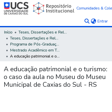
Comunidades & Col
(c
Entrar
Início
Teses, Dissertações e Relatórios
Teses, Dissertações e Relatórios defendidos na UCS
Programa de Pós-Graduação em Turismo e Hospitalidade
Mestrado Acadêmico em Turismo e Hospitalidade
A educação patrimonial e o turismo: o caso da aula no Museu do Museu Municipal de Caxias do Sul - RS
A educação patrimonial e o turismo:
o caso da aula no Museu do Museu
Municipal de Caxias do Sul - RS