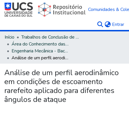
Comunidades & Col
(c
Entrar
Início
Trabalhos de Conclusão de Curso
Área do Conhecimento das Engenharias
Engenharia Mecânica - Bacharelado
Análise de um perfil aerodinâmico em condições de escoamento rarefeito aplicado para diferentes ângulos de ataque
Análise de um perfil aerodinâmico
em condições de escoamento
rarefeito aplicado para diferentes
ângulos de ataque