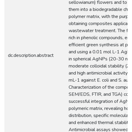
sellowianum) flowers and to i
them into a biodegradable chit
polymer matrix, with the purpo
obtaining composites applicable
wastewater treatment. The flor
rich in phenolic compounds, en
efficient green synthesis at pH
and using a 0.01 mol L-1 AgNO
dc.description.abstract
in spherical AgNPs (20-30 nm)
moderate colloidal stability (
and high antimicrobial activity 
mL-1 against E. coli and S. aure
Characterization of the compos
SEM/EDS, FTIR, and TGA) con
successful integration of AgNP
polymeric matrix, revealing h
distribution, specific molecular 
and enhanced thermal stability.
Antimicrobial assays showed in