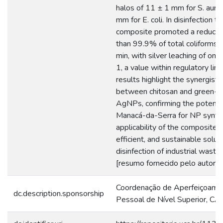
halos of 11 ± 1 mm for S. aure
mm for E. coli. In disinfection te
composite promoted a reductio
than 99.9% of total coliforms 
min, with silver leaching of onl
1, a value within regulatory lim
results highlight the synergistic
between chitosan and green-s
AgNPs, confirming the potentia
Manacá-da-Serra for NP synth
applicability of the composite a
efficient, and sustainable soluti
disinfection of industrial waste
[resumo fornecido pelo autor]
Coordenação de Aperfeiçoame
dc.description.sponsorship
Pessoal de Nível Superior, C