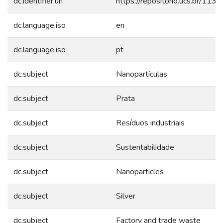
dc.identifier.uri
https://repositorio.ucs.br/11
dc.language.iso
en
dc.language.iso
pt
dc.subject
Nanopartículas
dc.subject
Prata
dc.subject
Resíduos industriais
dc.subject
Sustentabilidade
dc.subject
Nanoparticles
dc.subject
Silver
dc.subject
Factory and trade waste