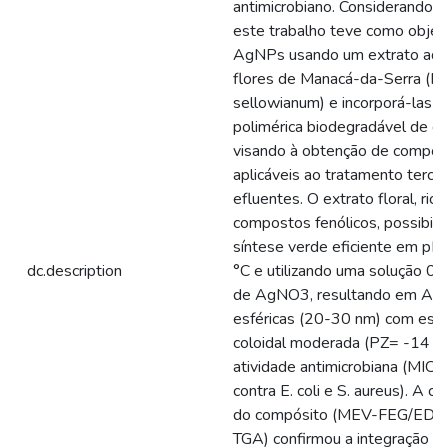
antimicrobiano. Considerando e
este trabalho teve como objeti
AgNPs usando um extrato aq
flores de Manacá-da-Serra (P
sellowianum) e incorporá-las a
polimérica biodegradável de qu
visando à obtenção de compós
aplicáveis ao tratamento terciá
efluentes. O extrato floral, ric
compostos fenólicos, possibili
síntese verde eficiente em pH 
dc.description
°C e utilizando uma solução 0,
de AgNO3, resultando em A
esféricas (20-30 nm) com esta
coloidal moderada (PZ= -14 mV
atividade antimicrobiana (MIC 
contra E. coli e S. aureus). A ca
do compósito (MEV-FEG/EDS,
TGA) confirmou a integração 