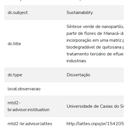
dc.subject
Sustainability
Síntese verde de nanopartícula
partir de flores de Manacá-da-
incorporação em uma matriz po
dc.title
biodegradável de quitosana pa
tratamento terciário de efluen
industriais
dc.type
Dissertação
local.observacao
mtd2-
Universidade de Caxias do Sul
br.advisor.instituation
mtd2-br.advisor.lattes
http://lattes.cnpq.br/15420