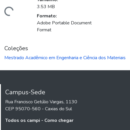
gando...
3.53 MB
Formato:
Adobe Portable Document
Format
Coleções
Mestrado Acadêmico em Engenharia e Ciência dos Materiais
Campus-Sede
Rua Francisco Getúlio Vargas, 1130
CEP 95070-560 - Caxias do Sul
Todos os campi - Como chegar