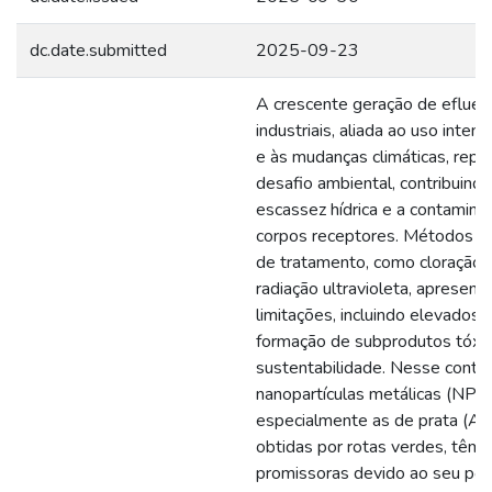
dc.date.submitted
2025-09-23
A crescente geração de efluen
industriais, aliada ao uso inten
e às mudanças climáticas, rep
desafio ambiental, contribuindo
escassez hídrica e a contamina
corpos receptores. Métodos c
de tratamento, como cloração, 
radiação ultravioleta, apresen
limitações, incluindo elevados 
formação de subprodutos tóxic
sustentabilidade. Nesse conte
nanopartículas metálicas (NPs)
especialmente as de prata (A
obtidas por rotas verdes, têm
promissoras devido ao seu pot