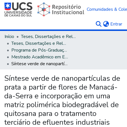
Comunidades & Col
(c
Entrar
Início
Teses, Dissertações e Relatórios
Teses, Dissertações e Relatórios defendidos na UCS
Programa de Pós-Graduação em Engenharia e Ciência dos Materiais
Mestrado Acadêmico em Engenharia e Ciência dos Materiais
Síntese verde de nanopartículas de prata a partir de flores de Manacá-da-Serra e incorporação em uma matriz polimérica biodegradável de quitosana para o tratamento terciário de efluentes industriais
Síntese verde de nanopartículas de
prata a partir de flores de Manacá-
da-Serra e incorporação em uma
matriz polimérica biodegradável de
quitosana para o tratamento
terciário de efluentes industriais