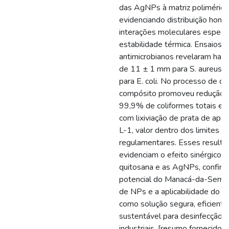
das AgNPs à matriz polimérica
evidenciando distribuição hom
interações moleculares específ
estabilidade térmica. Ensaios
antimicrobianos revelaram halos
de 11 ± 1 mm para S. aureus 
para E. coli. No processo de de
compósito promoveu redução s
99,9% de coliformes totais em
com lixiviação de prata de ap
L-1, valor dentro dos limites
regulamentares. Esses resulta
evidenciam o efeito sinérgico e
quitosana e as AgNPs, confir
potencial do Manacá-da-Serra 
de NPs e a aplicabilidade do 
como solução segura, eficiente
sustentável para desinfecção 
industriais. [resumo fornecido p