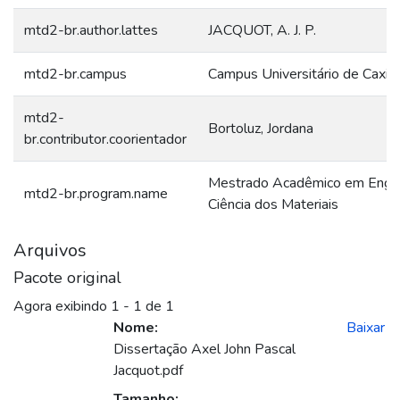
mtd2-br.author.lattes
JACQUOT, A. J. P.
mtd2-br.campus
Campus Universitário de Caxia
mtd2-
Bortoluz, Jordana
br.contributor.coorientador
Mestrado Acadêmico em Engen
mtd2-br.program.name
Ciência dos Materiais
Arquivos
Pacote original
Agora exibindo
1 - 1 de 1
Nome:
Baixar
Dissertação Axel John Pascal
Jacquot.pdf
Tamanho: