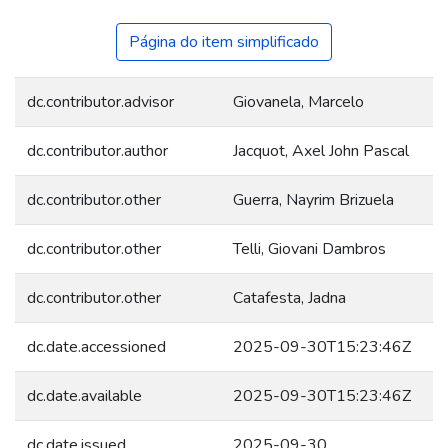
Página do item simplificado
dc.contributor.advisor
Giovanela, Marcelo
dc.contributor.author
Jacquot, Axel John Pascal
dc.contributor.other
Guerra, Nayrim Brizuela
dc.contributor.other
Telli, Giovani Dambros
dc.contributor.other
Catafesta, Jadna
dc.date.accessioned
2025-09-30T15:23:46Z
dc.date.available
2025-09-30T15:23:46Z
dc.date.issued
2025-09-30