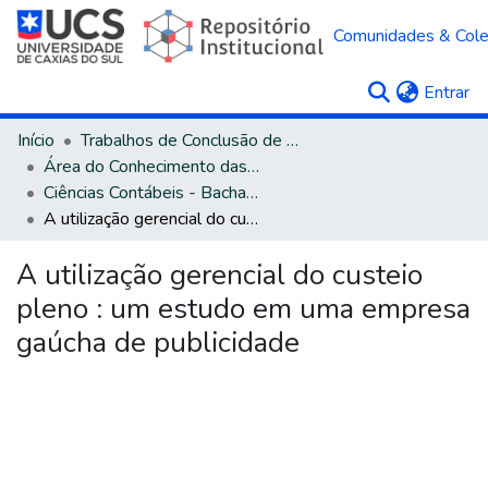
Comunidades & Col
(c
Entrar
Início
Trabalhos de Conclusão de Curso
Área do Conhecimento das Ciências Sociais Aplicadas
Ciências Contábeis - Bacharelado
A utilização gerencial do custeio pleno : um estudo em uma empresa gaúcha de publicidade
A utilização gerencial do custeio
pleno : um estudo em uma empresa
gaúcha de publicidade