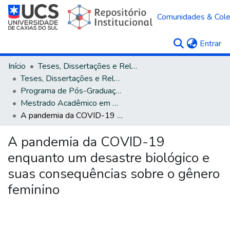
Comunidades & Col
(c
Entrar
Início
Teses, Dissertações e Relatórios
Teses, Dissertações e Relatórios defendidos na UCS
Programa de Pós-Graduação em Direito
Mestrado Acadêmico em Direito
A pandemia da COVID-19 enquanto um desastre biológico e suas consequências sobre o gênero feminino
A pandemia da COVID-19
enquanto um desastre biológico e
suas consequências sobre o gênero
feminino