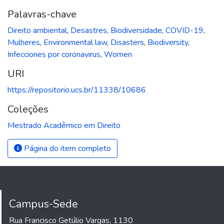
Palavras-chave
Direito ambiental
,
Desastres
,
Biodiversidade
,
COVID-19
,
Mulheres
,
Environmental law
,
Disasters
,
Biodiversity
,
Infecciones por coronavirus
,
Women
URI
https://repositorio.ucs.br/11338/10686
Coleções
Mestrado Acadêmico em Direito
Página do item completo
Campus-Sede
Rua Francisco Getúlio Vargas, 1130