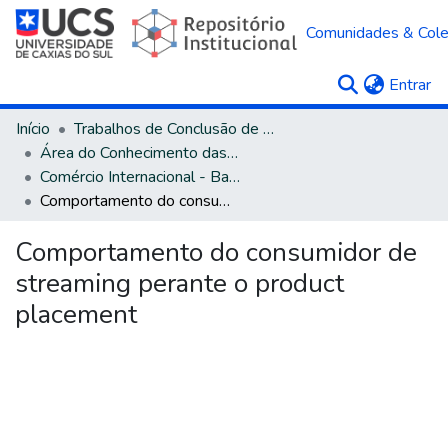
Comunidades & Col
(c
Entrar
Início
Trabalhos de Conclusão de Curso
Área do Conhecimento das Ciências Sociais Aplicadas
Comércio Internacional - Bacharelado
Comportamento do consumidor de streaming perante o product placement
Comportamento do consumidor de
streaming perante o product
placement