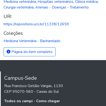
Medicina veterinária
,
Hospitais veterinários
,
Clínica médica
,
Cirurgia veterinária
,
Animais - Doenças - Tratamento
URI
https://repositorio.ucs.br/11338/12659
Coleções
Medicina Veterinária - Bacharelado
Página do item completo
Campus-Sede
Rua Francisco Getúlio Vargas, 1130
CEP 95070-560 - Caxias do Sul
Todos os campi - Como chegar