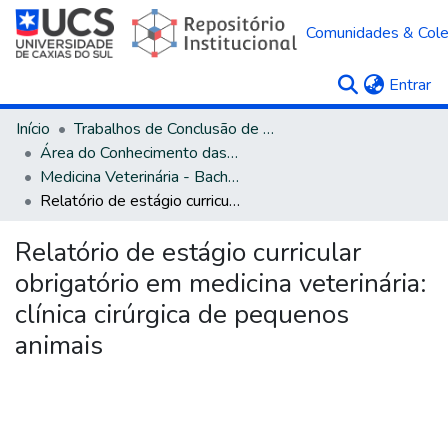
Comunidades & Col
(c
Entrar
Início
Trabalhos de Conclusão de Curso
Área do Conhecimento das Ciências Agrárias
Medicina Veterinária - Bacharelado
Relatório de estágio curricular obrigatório em medicina veterinária: clínica cirúrgica de pequenos animais
Relatório de estágio curricular
obrigatório em medicina veterinária:
clínica cirúrgica de pequenos
animais