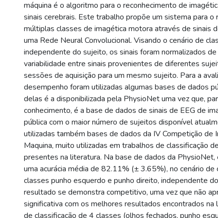
máquina é o algoritmo para o reconhecimento de imagética
sinais cerebrais. Este trabalho propõe um sistema para o
múltiplas classes de imagética motora através de sinais d
uma Rede Neural Convolucional. Visando o cenário de clas
independente do sujeito, os sinais foram normalizados de 
variabilidade entre sinais provenientes de diferentes sujei
sessões de aquisição para um mesmo sujeito. Para a aval
desempenho foram utilizadas algumas bases de dados públ
delas é a disponibilizada pela PhysioNet uma vez que, pa
conhecimento, é a base de dados de sinais de EEG de im
pública com o maior número de sujeitos disponível atual
utilizadas também bases de dados da IV Competição de I
Maquina, muito utilizadas em trabalhos de classificação d
presentes na literatura. Na base de dados da PhysioNet,
uma acurácia média de 82.11% (± 3.65%), no cenário de c
classes punho esquerdo e punho direito, independente do
resultado se demonstra competitivo, uma vez que não ap
significativa com os melhores resultados encontrados na l
de classificação de 4 classes (olhos fechados, punho esqu