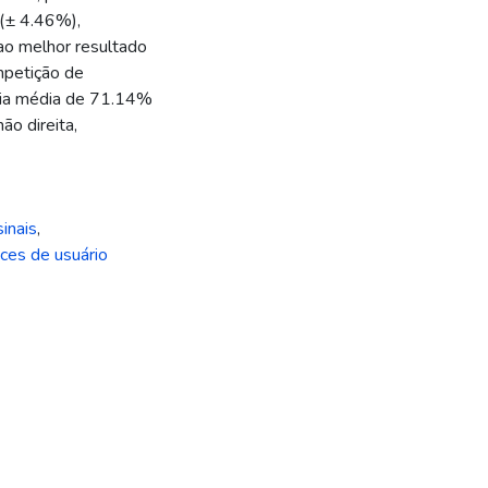
 (± 4.46%),
ao melhor resultado
mpetição de
cia média de 71.14%
ão direita,
inais
,
aces de usuário