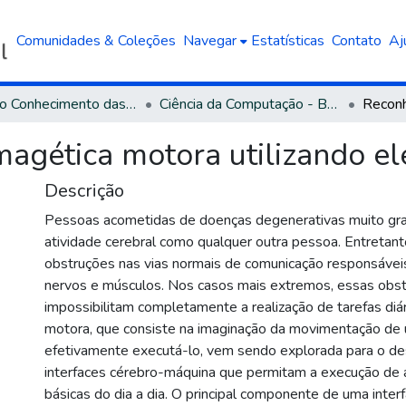
Comunidades & Coleções
Navegar
Estatísticas
Contato
Aj
Área do Conhecimento das Ciências Exatas e da Terra
Ciência da Computação - Bacharelado
agética motora utilizando el
Descrição
Pessoas acometidas de doenças degenerativas muito g
atividade cerebral como qualquer outra pessoa. Entretan
obstruções nas vias normais de comunicação responsávei
nervos e músculos. Nos casos mais extremos, essas obs
impossibilitam completamente a realização de tarefas diár
motora, que consiste na imaginação da movimentação d
efetivamente executá-lo, vem sendo explorada para o d
interfaces cérebro-máquina que permitam a execução de 
básicas do dia a dia. O principal componente de uma inter