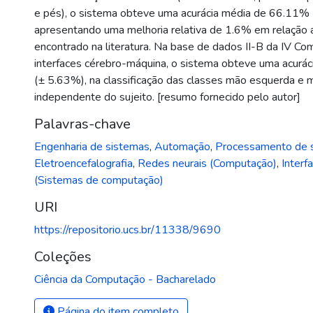
e pés), o sistema obteve uma acurácia média de 66.11%
apresentando uma melhoria relativa de 1.6% em relação 
encontrado na literatura. Na base de dados II-B da IV Co
interfaces cérebro-máquina, o sistema obteve uma acurá
(± 5.63%), na classificação das classes mão esquerda e m
independente do sujeito. [resumo fornecido pelo autor]
Palavras-chave
Engenharia de sistemas
,
Automação
,
Processamento de s
Eletroencefalografia
,
Redes neurais (Computação)
,
Interf
(Sistemas de computação)
URI
https://repositorio.ucs.br/11338/9690
Coleções
Ciência da Computação - Bacharelado
Página do item completo