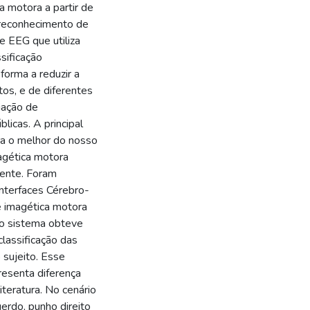
 motora a partir de
 reconhecimento de
e EEG que utiliza
sificação
forma a reduzir a
tos, e de diferentes
iação de
icas. A principal
ra o melhor do nosso
agética motora
mente. Foram
nterfaces Cérebro-
e imagética motora
 o sistema obteve
lassificação das
 sujeito. Esse
resenta diferença
iteratura. No cenário
erdo, punho direito