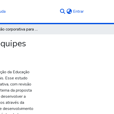
(current)
uda
Entrar
Educação corporativa para o desenvolvimento de equipes organizacionais
equipes
erção da Educação
is. Esse estudo
tativa, com revisão
o tema da proposta
 desenvolver a
dos através da
 de desenvolvimento