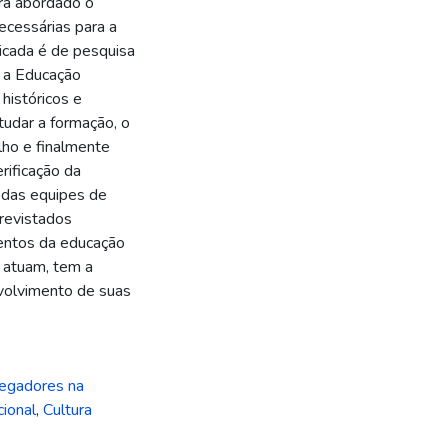
rá abordado o
necessárias para a
licada é de pesquisa
ar a Educação
históricos e
tudar a formação, o
ho e finalmente
rificação da
 das equipes de
revistados
entos da educação
s atuam, tem a
nvolvimento de suas
egadores na
ional
,
Cultura