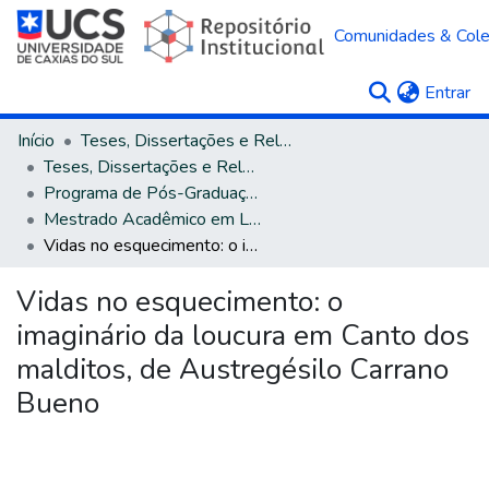
Comunidades & Col
(c
Entrar
Início
Teses, Dissertações e Relatórios
Teses, Dissertações e Relatórios defendidos na UCS
Programa de Pós-Graduação em Letras
Mestrado Acadêmico em Letras e Cultura
Vidas no esquecimento: o imaginário da loucura em Canto dos malditos, de Austregésilo Carrano Bueno
Vidas no esquecimento: o
imaginário da loucura em Canto dos
malditos, de Austregésilo Carrano
Bueno