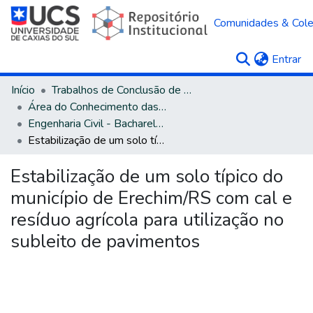
Comunidades & Col
(c
Entrar
Início
Trabalhos de Conclusão de Curso
Área do Conhecimento das Engenharias
Engenharia Civil - Bacharelado
Estabilização de um solo típico do município de Erechim/RS com cal e resíduo agrícola para utilização no subleito de pavimentos
Estabilização de um solo típico do
município de Erechim/RS com cal e
resíduo agrícola para utilização no
subleito de pavimentos