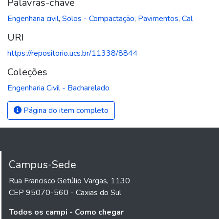
Palavras-chave
Engenharia civil
,
Solos - Compactação
,
Pavimentos
,
Cal
URI
https://repositorio.ucs.br/11338/8844
Coleções
Engenharia Civil - Bacharelado
Página do item completo
Campus-Sede
Rua Francisco Getúlio Vargas, 1130
CEP 95070-560 - Caxias do Sul
Todos os campi - Como chegar