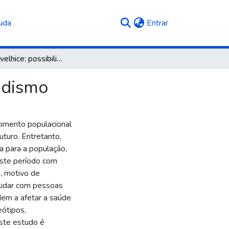
(current)
uda
Entrar
Há vida na velhice: possibilidades para além do idadismo
dadismo
cimento populacional
uturo. Entretanto,
 para a população,
este período com
, motivo de
lidar com pessoas
dem a afetar a saúde
eótipos,
este estudo é