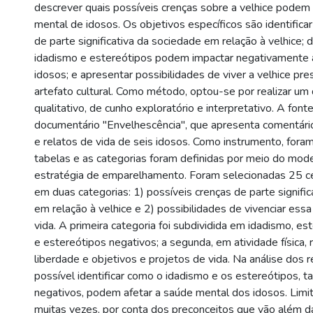
descrever quais possíveis crenças sobre a velhice podem 
mental de idosos. Os objetivos específicos são identifica
de parte significativa da sociedade em relação à velhice;
idadismo e estereótipos podem impactar negativamente 
idosos; e apresentar possibilidades de viver a velhice p
artefato cultural. Como método, optou-se por realizar u
qualitativo, de cunho exploratório e interpretativo. A fonte 
documentário "Envelhescência", que apresenta comentário
e relatos de vida de seis idosos. Como instrumento, fora
tabelas e as categorias foram definidas por meio do mod
estratégia de emparelhamento. Foram selecionadas 25 ce
em duas categorias: 1) possíveis crenças de parte signifi
em relação à velhice e 2) possibilidades de vivenciar essa
vida. A primeira categoria foi subdividida em idadismo, es
e estereótipos negativos; a segunda, em atividade física, 
liberdade e objetivos e projetos de vida. Na análise dos r
possível identificar como o idadismo e os estereótipos, t
negativos, podem afetar a saúde mental dos idosos. Limi
muitas vezes, por conta dos preconceitos que vão além das