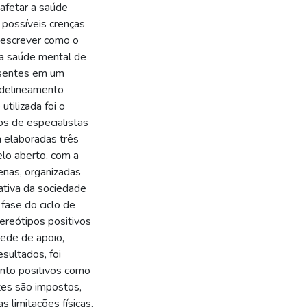
afetar a saúde
r possíveis crenças
 descrever como o
a saúde mental de
resentes em um
m delineamento
utilizada foi o
s de especialistas
m elaboradas três
elo aberto, com a
nas, organizadas
cativa da sociedade
 fase do ciclo de
tereótipos positivos
rede de apoio,
esultados, foi
anto positivos como
tes são impostos,
 limitações físicas.