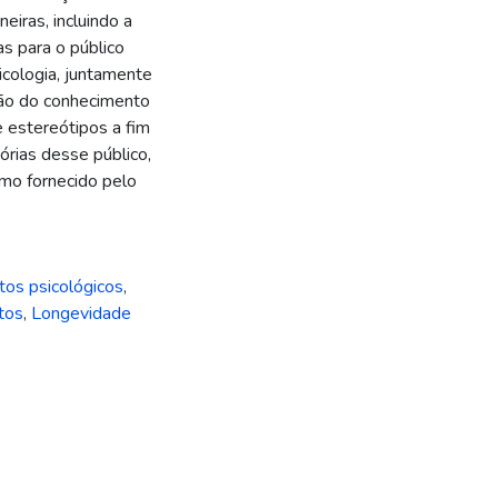
eiras, incluindo a
s para o público
icologia, juntamente
ção do conhecimento
e estereótipos a fim
órias desse público,
mo fornecido pelo
tos psicológicos
,
tos
,
Longevidade