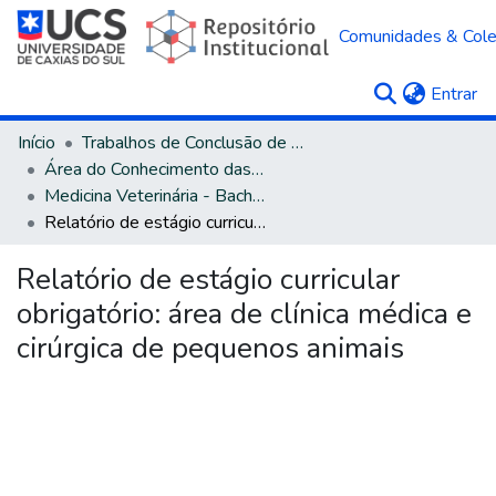
Comunidades & Col
(c
Entrar
Início
Trabalhos de Conclusão de Curso
Área do Conhecimento das Ciências Agrárias
Medicina Veterinária - Bacharelado
Relatório de estágio curricular obrigatório: área de clínica médica e cirúrgica de pequenos animais
Relatório de estágio curricular
obrigatório: área de clínica médica e
cirúrgica de pequenos animais