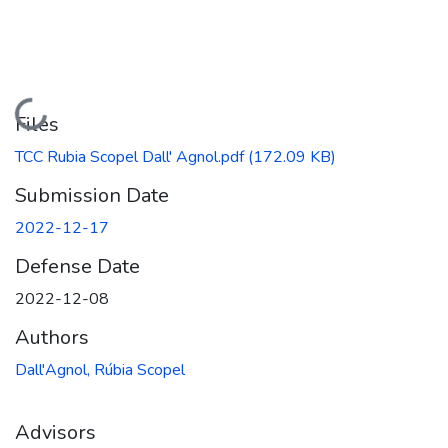
Loading...
Files
TCC Rubia Scopel Dall' Agnol.pdf
(172.09 KB)
Submission Date
2022-12-17
Defense Date
2022-12-08
Authors
Dall'Agnol, Rúbia Scopel
Advisors