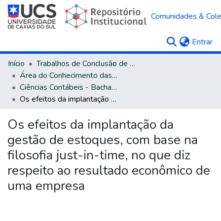
Comunidades & Col
(c
Entrar
Início
Trabalhos de Conclusão de Curso
Área do Conhecimento das Ciências Sociais Aplicadas
Ciências Contábeis - Bacharelado
Os efeitos da implantação da gestão de estoques, com base na filosofia just-in-time, no que diz respeito ao resultado econômico de uma empresa
Os efeitos da implantação da
gestão de estoques, com base na
filosofia just-in-time, no que diz
respeito ao resultado econômico de
uma empresa