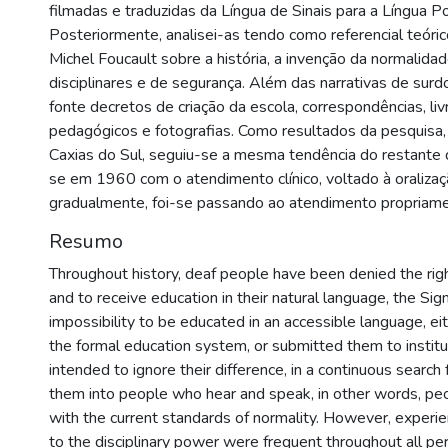
filmadas e traduzidas da Língua de Sinais para a Língua P
Posteriormente, analisei-as tendo como referencial teóri
Michel Foucault sobre a história, a invenção da normalidad
disciplinares e de segurança. Além das narrativas de surdo
fonte decretos de criação da escola, correspondências, liv
pedagógicos e fotografias. Como resultados da pesquisa
Caxias do Sul, seguiu-se a mesma tendência do restante
se em 1960 com o atendimento clínico, voltado à oralizaç
gradualmente, foi-se passando ao atendimento propriam
Resumo
Throughout history, deaf people have been denied the ri
and to receive education in their natural language, the Si
impossibility to be educated in an accessible language, eit
the formal education system, or submitted them to institu
intended to ignore their difference, in a continuous search
them into people who hear and speak, in other words, pe
with the current standards of normality. However, experie
to the disciplinary power were frequent throughout all pe