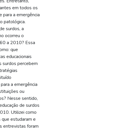
s. Entretanto,
stantes em todos os
de para a emergência
o patológica.
de surdos, a
mo ocorreu o
1960 a 2010? Essa
como: que
cas educacionais
os surdos percebem
tratégias
ituído
e para a emergência
tituições ou
os? Nesse sentido,
a educação de surdos
010. Utilizei como
os que estudaram e
s entrevistas foram