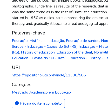
decrees of the school, mail, minute books, pedagogical pl
photographs. I underline, as results of the research, that i
was the same trend as in the rest of Brazil: the education
started in 1960 as clinical care, emphasizing the oralism 
therapy, and, gradually, it became a real pedagogical appr
Palavras-chave
Educação
,
História da educação
,
Educação de surdos
,
Nor
Surdos - Educação - Caxias do Sul (RS)
,
Educação - Histór
(RS)
,
History of education
,
Education of the deaf
,
Normali
Education - Caxias do Sul (Brazil)
,
Education - History - Ca
URI
https://repositorio.ucs.br/handle/11338/586
Coleções
Mestrado Acadêmico em Educação
Página do item completo