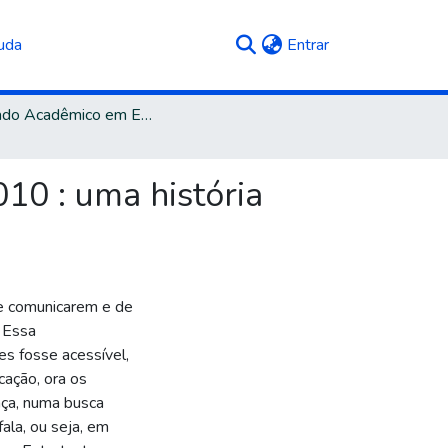
(current)
uda
Entrar
Mestrado Acadêmico em Educação
10 : uma história
se comunicarem e de
. Essa
s fosse acessível,
ação, ora os
nça, numa busca
ala, ou seja, em