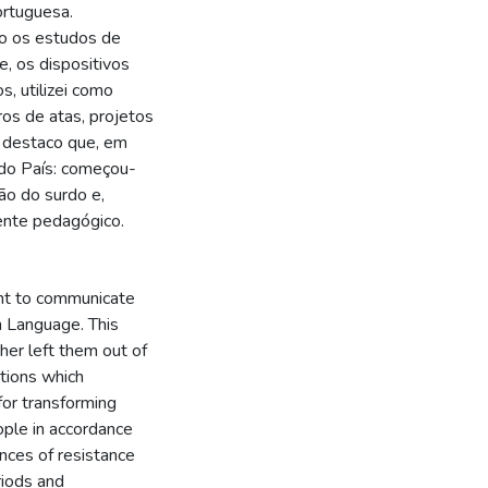
ortuguesa.
co os estudos de
e, os dispositivos
s, utilizei como
ros de atas, projetos
, destaco que, em
 do País: começou-
ão do surdo e,
ente pedagógico.
ght to communicate
gn Language. This
her left them out of
tions which
 for transforming
ople in accordance
nces of resistance
riods and