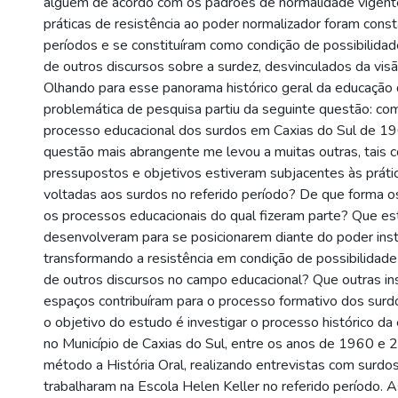
alguém de acordo com os padrões de normalidade vigente
práticas de resistência ao poder normalizador foram con
períodos e se constituíram como condição de possibilida
de outros discursos sobre a surdez, desvinculados da visã
Olhando para esse panorama histórico geral da educação 
problemática de pesquisa partiu da seguinte questão: co
processo educacional dos surdos em Caxias do Sul de 
questão mais abrangente me levou a muitas outras, tais 
pressupostos e objetivos estiveram subjacentes às práti
voltadas aos surdos no referido período? De que forma 
os processos educacionais do qual fizeram parte? Que es
desenvolveram para se posicionarem diante do poder inst
transformando a resistência em condição de possibilidad
de outros discursos no campo educacional? Que outras ins
espaços contribuíram para o processo formativo dos surd
o objetivo do estudo é investigar o processo histórico d
no Município de Caxias do Sul, entre os anos de 1960 e 2
método a História Oral, realizando entrevistas com surd
trabalharam na Escola Helen Keller no referido período. A