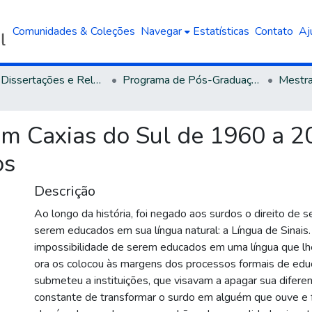
Comunidades & Coleções
Navegar
Estatísticas
Contato
Aj
Teses, Dissertações e Relatórios defendidos na UCS
Programa de Pós-Graduação em Educação
m Caxias do Sul de 1960 a 20
os
Descrição
Ao longo da história, foi negado aos surdos o direito de 
serem educados em sua língua natural: a Língua de Sinais
impossibilidade de serem educados em uma língua que lhe
ora os colocou às margens dos processos formais de educ
submeteu a instituições, que visavam a apagar sua difere
constante de transformar o surdo em alguém que ouve e f