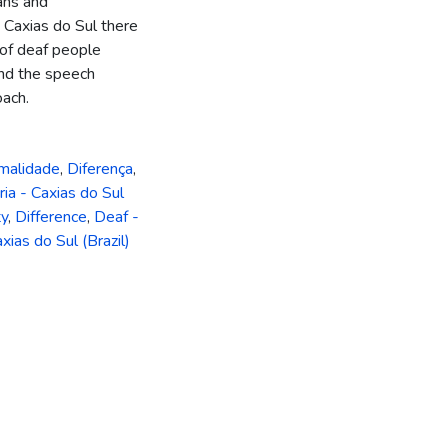
ans and
n Caxias do Sul there
 of deaf people
and the speech
oach.
malidade
,
Diferença
,
ia - Caxias do Sul
ty
,
Difference
,
Deaf -
xias do Sul (Brazil)