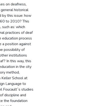
ses on deafness,
general historical
d by this issue: how
960 to 2010? This
 such as: which
al practices of deaf
e education process
 a position against
e possibility of
ther institutions
f? In this way, this
ducation in the city
tory method,
 Keller School at
Sign Language to
l Foucault´s studies
of discipline and
rce the foundation