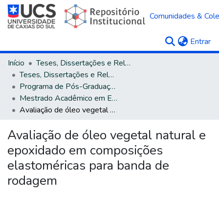
Comunidades & Col
(c
Entrar
Início
Teses, Dissertações e Relatórios
Teses, Dissertações e Relatórios defendidos na UCS
Programa de Pós-Graduação em Engenharia e Ciência dos Materiais
Mestrado Acadêmico em Engenharia e Ciência dos Materiais
Avaliação de óleo vegetal natural e epoxidado em composições elastoméricas para banda de rodagem
Avaliação de óleo vegetal natural e
epoxidado em composições
elastoméricas para banda de
rodagem