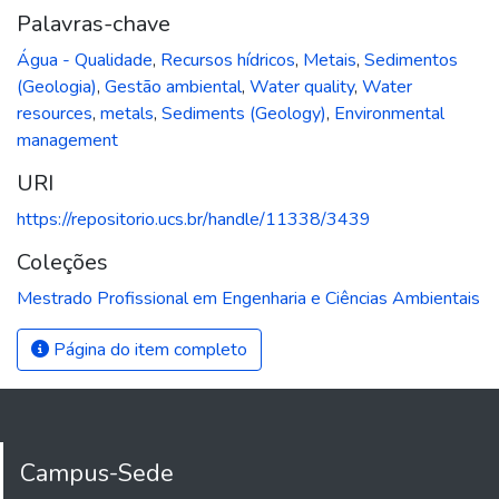
Palavras-chave
Água - Qualidade
,
Recursos hídricos
,
Metais
,
Sedimentos
(Geologia)
,
Gestão ambiental
,
Water quality
,
Water
resources
,
metals
,
Sediments (Geology)
,
Environmental
management
URI
https://repositorio.ucs.br/handle/11338/3439
Coleções
Mestrado Profissional em Engenharia e Ciências Ambientais
Página do item completo
Campus-Sede