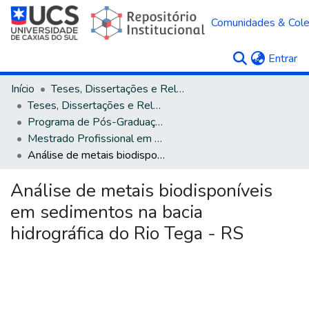
Comunidades & Col
(c
Entrar
Início
Teses, Dissertações e Relatórios
Teses, Dissertações e Relatórios defendidos na UCS
Programa de Pós-Graduação em Engenharia e Ciências Ambientais
Mestrado Profissional em Engenharia e Ciências Ambientais
Análise de metais biodisponíveis em sedimentos na bacia hidrográfica do Rio Tega - RS
Análise de metais biodisponíveis
em sedimentos na bacia
hidrográfica do Rio Tega - RS