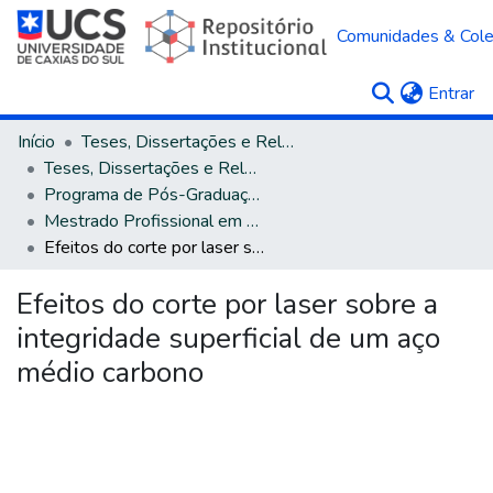
Comunidades & Col
(c
Entrar
Início
Teses, Dissertações e Relatórios
Teses, Dissertações e Relatórios defendidos na UCS
Programa de Pós-Graduação em Engenharia Mecânica
Mestrado Profissional em Engenharia Mecânica
Efeitos do corte por laser sobre a integridade superficial de um aço médio carbono
Efeitos do corte por laser sobre a
integridade superficial de um aço
médio carbono