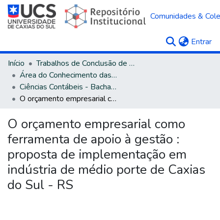
Comunidades & Col
(c
Entrar
Início
Trabalhos de Conclusão de Curso
Área do Conhecimento das Ciências Sociais Aplicadas
Ciências Contábeis - Bacharelado
O orçamento empresarial como ferramenta de apoio à gestão : proposta de implementação em indústria de médio porte de Caxias do Sul - RS
O orçamento empresarial como
ferramenta de apoio à gestão :
proposta de implementação em
indústria de médio porte de Caxias
do Sul - RS