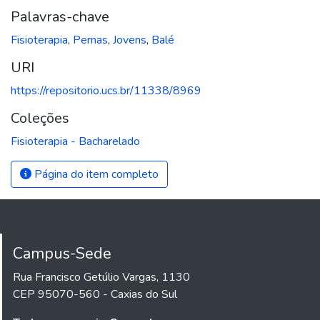
Palavras-chave
Fisioterapia
,
Pernas
,
Jovens
,
Balé
URI
https://repositorio.ucs.br/11338/8969
Coleções
Fisioterapia - Bacharelado
Página do item completo
Campus-Sede
Rua Francisco Getúlio Vargas, 1130
CEP 95070-560 - Caxias do Sul