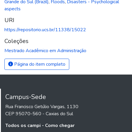
Grande do Sul (Brazil)
,
Floods
,
Disasters - Psychological
aspects
URI
https://repositorio.ucs.br/11338/15022
Coleções
Mestrado Acadêmico em Administração
Página do item completo
Campus-Sede
Rua Francisco Getúlio Vargas, 1130
CEP 95070-560 - Caxias do Sul
Todos os campi - Como chegar