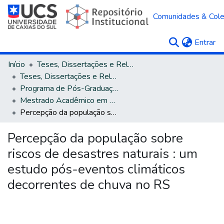
Comunidades & Col
(c
Entrar
Início
Teses, Dissertações e Relatórios
Teses, Dissertações e Relatórios defendidos na UCS
Programa de Pós-Graduação em Administração
Mestrado Acadêmico em Administração
Percepção da população sobre riscos de desastres naturais : um estudo pós-eventos climáticos decorrentes de chuva no RS
Percepção da população sobre
riscos de desastres naturais : um
estudo pós-eventos climáticos
decorrentes de chuva no RS