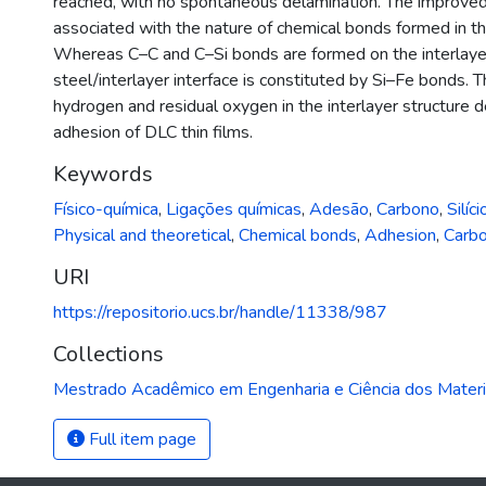
reached, with no spontaneous delamination. The improved
associated with the nature of chemical bonds formed in th
Whereas C–C and C–Si bonds are formed on the interlayer
steel/interlayer interface is constituted by Si–Fe bonds. 
hydrogen and residual oxygen in the interlayer structure 
adhesion of DLC thin films.
Keywords
Físico-química
,
Ligações químicas
,
Adesão
,
Carbono
,
Silíci
Physical and theoretical
,
Chemical bonds
,
Adhesion
,
Carb
URI
https://repositorio.ucs.br/handle/11338/987
Collections
Mestrado Acadêmico em Engenharia e Ciência dos Materi
Full item page