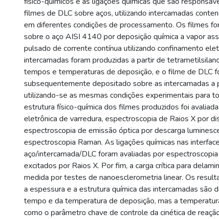
físico-químicos e as ligações químicas que são responsáv
filmes de DLC sobre aços, utilizando intercamadas contend
em diferentes condições de processamento. Os filmes f
sobre o aço AISI 4140 por deposição química a vapor ass
pulsado de corrente contínua utilizando confinamento elet
intercamadas foram produzidas a partir de tetrametilsilan
tempos e temperaturas de deposição, e o filme de DLC f
subsequentemente depositado sobre as intercamadas a pa
utilizando-se as mesmas condições experimentais para t
estrutura físico-química dos filmes produzidos foi avaliad
eletrônica de varredura, espectroscopia de Raios X por d
espectroscopia de emissão óptica por descarga luminesc
espectroscopia Raman. As ligações químicas nas interfac
aço/intercamada/DLC foram avaliadas por espectroscopia
excitados por Raios X. Por fim, a carga crítica para delami
medida por testes de nanoesclerometria linear. Os resu
a espessura e a estrutura química das intercamadas são
tempo e da temperatura de deposição, mas a temperatura
como o parâmetro chave de controle da cinética de reaçã