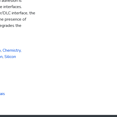
 adhesion is
e interfaces.
/DLC interface, the
The presence of
degrades the
o
,
Chemistry,
on
,
Silicon
ais