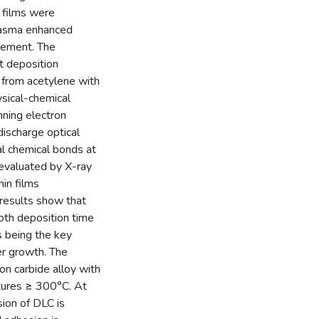
e films were
plasma enhanced
inement. The
t deposition
 from acetylene with
ysical-chemical
nning electron
ischarge optical
l chemical bonds at
 evaluated by X-ray
hin films
results show that
oth deposition time
 being the key
yer growth. The
on carbide alloy with
tures ≥ 300°C. At
sion of DLC is