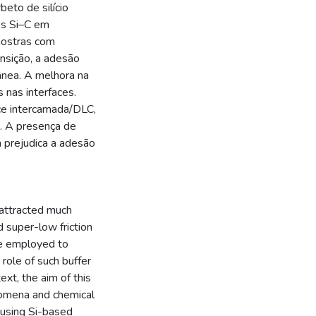
eto de silício
es Si–C em
mostras com
nsição, a adesão
ânea. A melhora na
 nas interfaces.
ce intercamada/DLC,
a. A presença de
a prejudica a adesão
 attracted much
d super-low friction
re employed to
role of such buffer
ext, the aim of this
nomena and chemical
 using Si-based