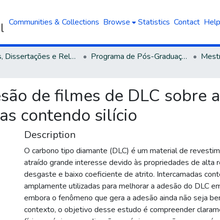
Communities & Collections
Browse
Statistics
Contact
Hel
Teses, Dissertações e Relatórios defendidos na UCS
Programa de Pós-Graduação em Engenharia e Ciência dos Materiais
esão de filmes de DLC sobre 
as contendo silício
Description
O carbono tipo diamante (DLC) é um material de revesti
atraído grande interesse devido às propriedades de alta r
desgaste e baixo coeficiente de atrito. Intercamadas conte
amplamente utilizadas para melhorar a adesão do DLC em 
embora o fenômeno que gera a adesão ainda não seja be
contexto, o objetivo desse estudo é compreender clara