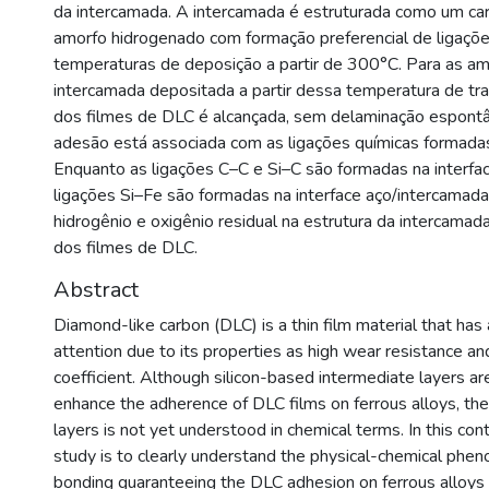
da intercamada. A intercamada é estruturada como um carb
amorfo hidrogenado com formação preferencial de ligaçõ
temperaturas de deposição a partir de 300°C. Para as a
intercamada depositada a partir dessa temperatura de tra
dos filmes de DLC é alcançada, sem delaminação espont
adesão está associada com as ligações químicas formadas
Enquanto as ligações C–C e Si–C são formadas na interfa
ligações Si–Fe são formadas na interface aço/intercamad
hidrogênio e oxigênio residual na estrutura da intercamad
dos filmes de DLC.
Abstract
Diamond-like carbon (DLC) is a thin film material that has
attention due to its properties as high wear resistance an
coefficient. Although silicon-based intermediate layers a
enhance the adherence of DLC films on ferrous alloys, the 
layers is not yet understood in chemical terms. In this cont
study is to clearly understand the physical-chemical phe
bonding guaranteeing the DLC adhesion on ferrous alloys