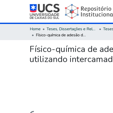
Home
Teses, Dissertações e Relatórios
Físico-química de adesão de filmes de DLC sobre aço AISI 4140 utilizando intercamadas contendo silício
Físico-química de ad
utilizando intercamad