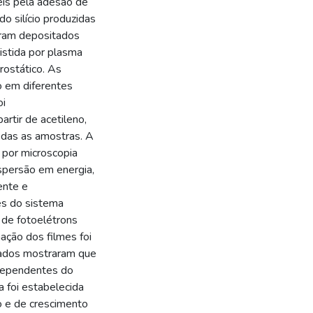
eis pela adesão de
o silício produzidas
oram depositados
istida por plasma
rostático. As
o em diferentes
oi
rtir de acetileno,
odas as amostras. A
a por microscopia
ispersão em energia,
ente e
es do sistema
 de fotoelétrons
nação dos filmes foi
ltados mostraram que
 dependentes do
 foi estabelecida
o e de crescimento