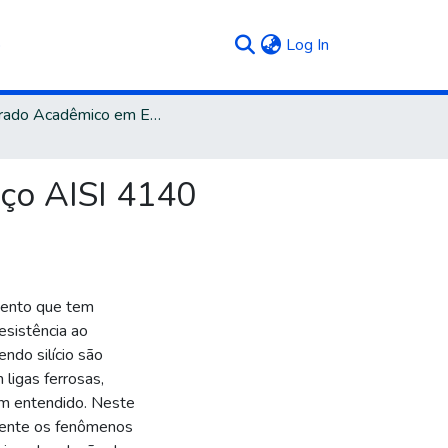
(current)
p
Log In
Mestrado Acadêmico em Engenharia e Ciência dos Materiais
aço AISI 4140
mento que tem
esistência ao
ndo silício são
ligas ferrosas,
m entendido. Neste
mente os fenômenos