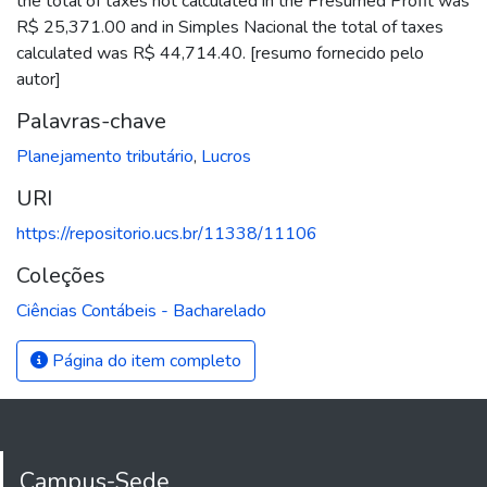
the total of taxes not calculated in the Presumed Profit was
R$ 25,371.00 and in Simples Nacional the total of taxes
calculated was R$ 44,714.40. [resumo fornecido pelo
autor]
Palavras-chave
Planejamento tributário
,
Lucros
URI
https://repositorio.ucs.br/11338/11106
Coleções
Ciências Contábeis - Bacharelado
Página do item completo
Campus-Sede