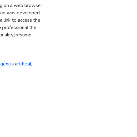
ing on a web browser
 and was developed
 link to access the
e professional the
onality.[resumo
igência artificial
,