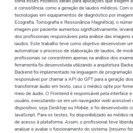
torna esses modelos ideais para aplicações que exigem a
e consistência, como a geração de laudos médicos. Com 
tecnologias em equipamentos de diagnóstico por imagem
Ecografia, Tomografia e Ressonância Magnética), o núm
imagem por paciente aumentou significativamente, levan
dos profissionais responsáveis pela análise das imagens 
laudos. Este trabalho teve como objetivo desenvolver u
automatizar o processo de elaboração de laudos, de mod
profissionais se concentrem apenas na análise dos exam
ferramenta foi desenvolvida utilizando a arquitetura Back
Backend foi implementado na linguagem de programação
responsável por chamar a API do GPT para a geração dos
transformar áudio em texto, caso o médico opte por forne
meio de áudio. O Frontend é responsável pela interface e
usuário, executando-se em um navegador web acessível
dispositivo, seja Desktop ou Mobile, e foi desenvolvid
JavaScript. Para os testes, foi disponibilizado ao médico r
de acesso à plataforma. Assim, o profissional teve liberdad
analisar e avaliar o funcionamento do sistema. [resumo fo