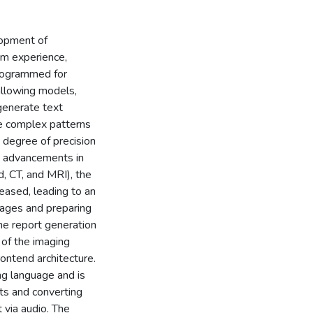
lopment of
om experience,
programmed for
 allowing models,
generate text
ate complex patterns
 degree of precision
h advancements in
d, CT, and MRI), the
eased, leading to an
mages and preparing
he report generation
 of the imaging
ntend architecture.
g language and is
ts and converting
 via audio. The