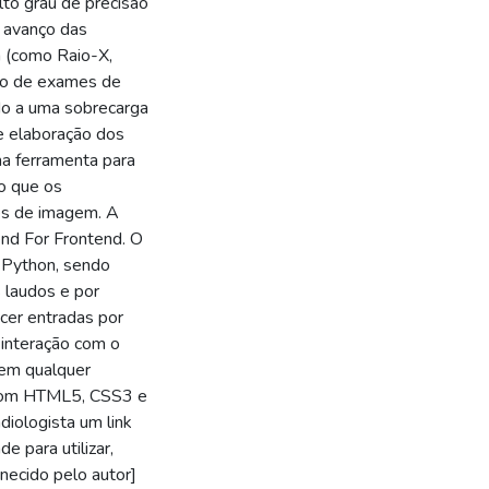
lto grau de precisão
o avanço das
 (como Raio-X,
ero de exames de
do a uma sobrecarga
e elaboração dos
ma ferramenta para
o que os
es de imagem. A
end For Frontend. O
 Python, sendo
 laudos e por
cer entradas por
 interação com o
 em qualquer
o com HTML5, CSS3 e
adiologista um link
e para utilizar,
rnecido pelo autor]