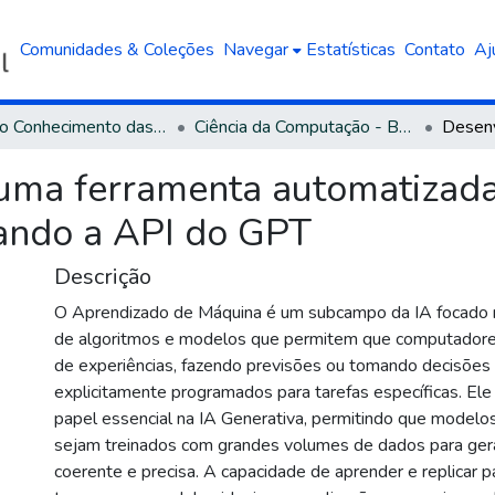
Comunidades & Coleções
Navegar
Estatísticas
Contato
Aj
Área do Conhecimento das Ciências Exatas e da Terra
Ciência da Computação - Bacharelado
uma ferramenta automatizada
zando a API do GPT
Descrição
O Aprendizado de Máquina é um subcampo da IA focado
de algoritmos e modelos que permitem que computadores
de experiências, fazendo previsões ou tomando decisõe
explicitamente programados para tarefas específicas. E
papel essencial na IA Generativa, permitindo que modelo
sejam treinados com grandes volumes de dados para gera
coerente e precisa. A capacidade de aprender e replicar