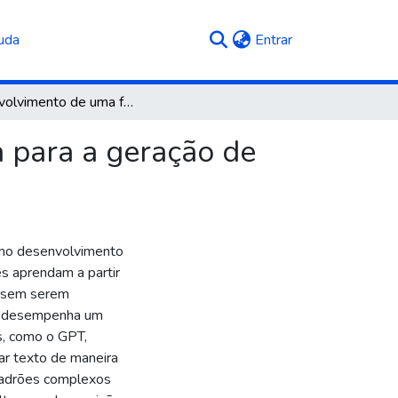
(current)
uda
Entrar
Desenvolvimento de uma ferramenta automatizada para a geração de laudos médicos utilizando a API do GPT
 para a geração de
 no desenvolvimento
 aprendam a partir
s sem serem
le desempenha um
s, como o GPT,
r texto de maneira
 padrões complexos