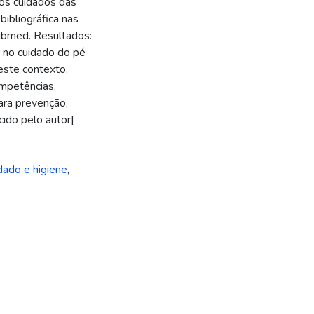
nos cuidados das
bibliográfica nas
bmed. Resultados:
ar no cuidado do pé
este contexto.
ompetências,
ara prevenção,
cido pelo autor]
dado e higiene
,