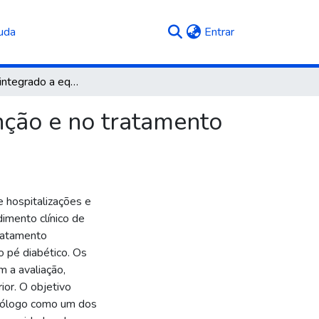
(current)
uda
Entrar
O podólogo integrado a equipe de saúde na prevenção e no tratamento do pé diabético
nção e no tratamento
e hospitalizações e
imento clínico de
tratamento
 pé diabético. Os
 a avaliação,
ior. O objetivo
podólogo como um dos