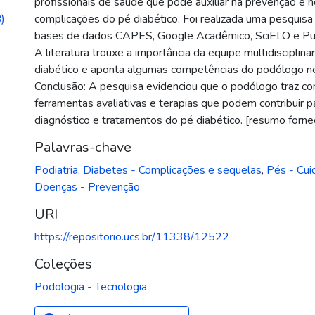
profissionais de saúde que pode auxiliar na prevenção e 
)
complicações do pé diabético. Foi realizada uma pesquisa 
bases de dados CAPES, Google Acadêmico, SciELO e Pu
A literatura trouxe a importância da equipe multidisciplin
diabético e aponta algumas competências do podólogo n
Conclusão: A pesquisa evidenciou que o podólogo traz c
ferramentas avaliativas e terapias que podem contribuir p
diagnóstico e tratamentos do pé diabético. [resumo forne
Palavras-chave
Podiatria
,
Diabetes - Complicações e sequelas
,
Pés - Cui
Doenças - Prevenção
URI
https://repositorio.ucs.br/11338/12522
Coleções
Podologia - Tecnologia